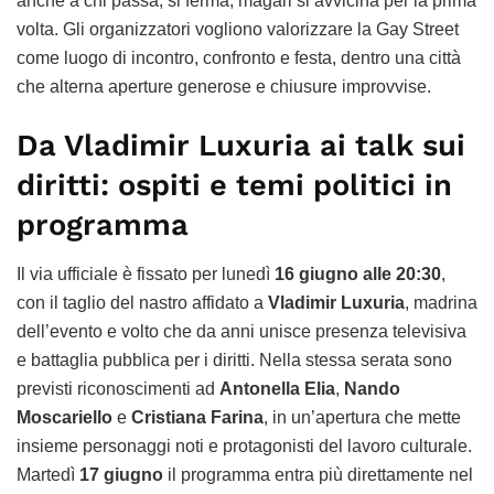
anche a chi passa, si ferma, magari si avvicina per la prima
volta. Gli organizzatori vogliono valorizzare la Gay Street
come luogo di incontro, confronto e festa, dentro una città
che alterna aperture generose e chiusure improvvise.
Da Vladimir Luxuria ai talk sui
diritti: ospiti e temi politici in
programma
Il via ufficiale è fissato per lunedì
16 giugno alle 20:30
,
con il taglio del nastro affidato a
Vladimir Luxuria
, madrina
dell’evento e volto che da anni unisce presenza televisiva
e battaglia pubblica per i diritti. Nella stessa serata sono
previsti riconoscimenti ad
Antonella Elia
,
Nando
Moscariello
e
Cristiana Farina
, in un’apertura che mette
insieme personaggi noti e protagonisti del lavoro culturale.
Martedì
17 giugno
il programma entra più direttamente nel