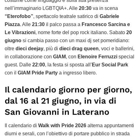
costume come linguaggio e sulla sua presenza
nell’immaginario LGBTQIA+. Alle
20:30
va in scena
“Eterofobo”
, spettacolo teatrale satirico di
Gabriele
Piazza
. Alle
21:30
il palco passa a
Francesco Sarcina e
Le Vibrazioni
, nome forte del pop rock italiano. Sabato
20
giugno
si cambia passo con un maxi dj set pomeridiano:
oltre
dieci deejay
, più di
dieci drag queen
, voci e ballerini,
in collaborazione con
GIAM
, con
Elenoire Ferruzzi
special
guest. Dalle
22:00
, la festa si sposta all’
Eur Social Park
con il
GIAM Pride Party
a ingresso libero.
Il calendario giorno per giorno,
dal 16 al 21 giugno, in via di
San Giovanni in Laterano
Il calendario di
Walk with Pride 2026
alterna appuntamenti
diurni e serali, con l’obiettivo di portare pubblico in strada