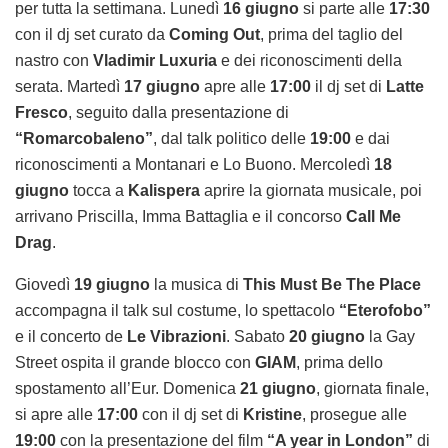
per tutta la settimana. Lunedì
16 giugno
si parte alle
17:30
con il dj set curato da
Coming Out
, prima del taglio del
nastro con
Vladimir Luxuria
e dei riconoscimenti della
serata. Martedì
17 giugno
apre alle
17:00
il dj set di
Latte
Fresco
, seguito dalla presentazione di
“Romarcobaleno”
, dal talk politico delle
19:00
e dai
riconoscimenti a Montanari e Lo Buono. Mercoledì
18
giugno
tocca a
Kalispera
aprire la giornata musicale, poi
arrivano Priscilla, Imma Battaglia e il concorso
Call Me
Drag
.
Giovedì
19 giugno
la musica di
This Must Be The Place
accompagna il talk sul costume, lo spettacolo
“Eterofobo”
e il concerto de
Le Vibrazioni
. Sabato
20 giugno
la Gay
Street ospita il grande blocco con
GIAM
, prima dello
spostamento all’Eur. Domenica
21 giugno
, giornata finale,
si apre alle
17:00
con il dj set di
Kristine
, prosegue alle
19:00
con la presentazione del film
“A year in London”
di