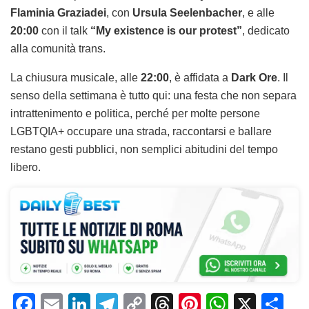
Flaminia Graziadei
, con
Ursula Seelenbacher
, e alle
20:00
con il talk
“My existence is our protest”
, dedicato
alla comunità trans.
La chiusura musicale, alle
22:00
, è affidata a
Dark Ore
. Il
senso della settimana è tutto qui: una festa che non separa
intrattenimento e politica, perché per molte persone
LGBTQIA+ occupare una strada, raccontarsi e ballare
restano gesti pubblici, non semplici abitudini del tempo
libero.
F
E
Li
T
C
T
Pi
W
X
C