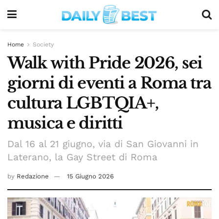
Home
Society
Walk with Pride 2026, sei
giorni di eventi a Roma tra
cultura LGBTQIA+,
musica e diritti
Dal 16 al 21 giugno, via di San Giovanni in
Laterano, la Gay Street di Roma
by
Redazione
15 Giugno 2026