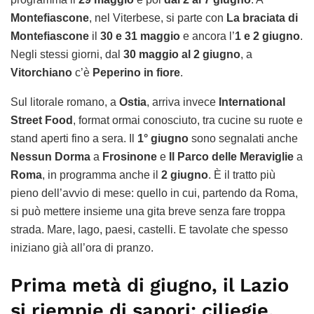
Montefiascone
, nel Viterbese, si parte con
La braciata di
Montefiascone
il
30 e 31 maggio
e ancora l’
1 e 2 giugno
.
Negli stessi giorni, dal
30 maggio al 2 giugno
, a
Vitorchiano
c’è
Peperino in fiore
.
Sul litorale romano, a
Ostia
, arriva invece
International
Street Food
, format ormai conosciuto, tra cucine su ruote e
stand aperti fino a sera. Il
1° giugno
sono segnalati anche
Nessun Dorma
a
Frosinone
e
Il Parco delle Meraviglie
a
Roma
, in programma anche il
2 giugno
. È il tratto più
pieno dell’avvio di mese: quello in cui, partendo da Roma,
si può mettere insieme una gita breve senza fare troppa
strada. Mare, lago, paesi, castelli. E tavolate che spesso
iniziano già all’ora di pranzo.
Prima metà di giugno, il Lazio
si riempie di sapori: ciliegie,