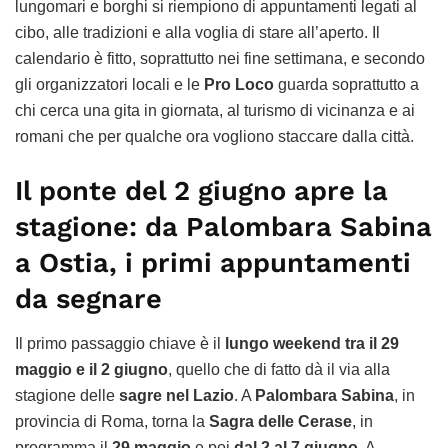
lungomari e borghi si riempiono di appuntamenti legati al
cibo, alle tradizioni e alla voglia di stare all’aperto. Il
calendario è fitto, soprattutto nei fine settimana, e secondo
gli organizzatori locali e le
Pro Loco
guarda soprattutto a
chi cerca una gita in giornata, al turismo di vicinanza e ai
romani che per qualche ora vogliono staccare dalla città.
Il ponte del 2 giugno apre la
stagione: da Palombara Sabina
a Ostia, i primi appuntamenti
da segnare
Il primo passaggio chiave è il
lungo weekend tra il 29
maggio e il 2 giugno
, quello che di fatto dà il via alla
stagione delle
sagre nel Lazio
. A
Palombara Sabina
, in
provincia di Roma, torna la
Sagra delle Cerase
, in
programma il
29 maggio
e poi
dal 2 al 7 giugno
. A