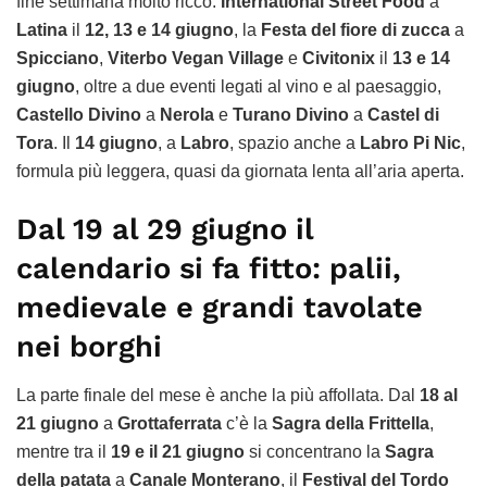
fine settimana molto ricco:
International Street Food
a
Latina
il
12, 13 e 14 giugno
, la
Festa del fiore di zucca
a
Spicciano
,
Viterbo Vegan Village
e
Civitonix
il
13 e 14
giugno
, oltre a due eventi legati al vino e al paesaggio,
Castello Divino
a
Nerola
e
Turano Divino
a
Castel di
Tora
. Il
14 giugno
, a
Labro
, spazio anche a
Labro Pi Nic
,
formula più leggera, quasi da giornata lenta all’aria aperta.
Dal 19 al 29 giugno il
calendario si fa fitto: palii,
medievale e grandi tavolate
nei borghi
La parte finale del mese è anche la più affollata. Dal
18 al
21 giugno
a
Grottaferrata
c’è la
Sagra della Frittella
,
mentre tra il
19 e il 21 giugno
si concentrano la
Sagra
della patata
a
Canale Monterano
, il
Festival del Tordo