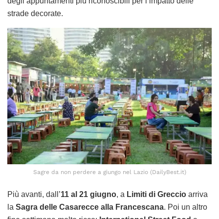
degli appuntamenti più riconoscibili per l’impatto delle
strade decorate.
Sagre da non perdere a giungo nel Lazio (DailyBest.it)
Più avanti, dall’
11 al 21 giugno
, a
Limiti di Greccio
arriva
la
Sagra delle Casarecce alla Francescana
. Poi un altro