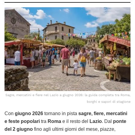
Sagre, mercatini e fiere nel Lazio a giugno 2026: la guida completa tra Roma,
borghi e sapori di stagione
Con
giugno 2026
tornano in pista
sagre, fiere, mercatini
e feste popolari
tra
Roma
e il resto del
Lazio
. Dal
ponte
del 2 giugno
fino agli ultimi giorni del mese, piazze,