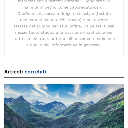
informazione e sistemi editoriali. Dopo oltre 10
anni di impegno come caporedattrice di
CheDonna.it, passa a dirigere ciaostyle (testata
dedicata al mondo della moda) e poi diverse
testate del gruppo Velvet e, infine, DailyBest.it. Nel
mezzo tanto studio, una passione incrollabile per
tutto ciò che ruota attorno all’universo femminile e
a quello dell’informazione in generale.
Articoli
correlati