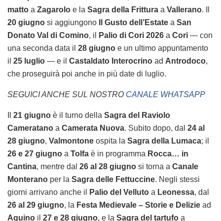
matto
a
Zagarolo
e la
Sagra della Frittura
a
Vallerano
. Il
20 giugno
si aggiungono
Il Gusto dell’Estate
a
San
Donato Val di Comino
, il
Palio di Cori 2026
a
Cori
— con
una seconda data il
28 giugno
e un ultimo appuntamento
il
25 luglio
— e il
Castaldato Interocrino
ad
Antrodoco
,
che proseguirà poi anche in più date di luglio.
SEGUICI ANCHE SUL NOSTRO
CANALE WHATSAPP
Il
21 giugno
è il turno della
Sagra del Raviolo
Cameratano
a
Camerata Nuova
. Subito dopo, dal
24 al
28 giugno
,
Valmontone
ospita la
Sagra della Lumaca
; il
26 e 27 giugno
a
Tolfa
è in programma
Rocca… in
Cantina
, mentre dal
26 al 28 giugno
si torna a
Canale
Monterano
per la
Sagra delle Fettuccine
. Negli stessi
giorni arrivano anche il
Palio del Velluto
a
Leonessa
, dal
26 al 29 giugno
, la
Festa Medievale – Storie e Delizie
ad
Aquino
il
27 e 28 giugno
, e la
Sagra del tartufo
a