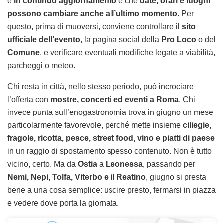
è
in continuo aggiornamento
e che
date, orari e luoghi
possono cambiare anche all’ultimo momento
. Per
questo, prima di muoversi, conviene controllare il
sito
ufficiale dell’evento
, la pagina social della
Pro Loco
o del
Comune
, e verificare eventuali modifiche legate a viabilità,
parcheggi o meteo.
Chi resta in città, nello stesso periodo, può incrociare
l’offerta con
mostre, concerti ed eventi a Roma
. Chi
invece punta sull’enogastronomia trova in giugno un mese
particolarmente favorevole, perché mette insieme
ciliegie,
fragole, ricotta, pesce, street food, vino e piatti di paese
in un raggio di spostamento spesso contenuto. Non è tutto
vicino, certo. Ma da
Ostia
a
Leonessa
, passando per
Nemi, Nepi, Tolfa, Viterbo e il Reatino
, giugno si presta
bene a una cosa semplice: uscire presto, fermarsi in piazza
e vedere dove porta la giornata.