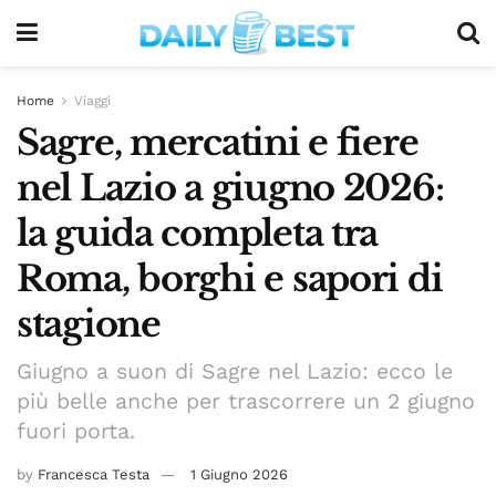
Home
Viaggi
Sagre, mercatini e fiere
nel Lazio a giugno 2026:
la guida completa tra
Roma, borghi e sapori di
stagione
Giugno a suon di Sagre nel Lazio: ecco le
più belle anche per trascorrere un 2 giugno
fuori porta.
by
Francesca Testa
1 Giugno 2026