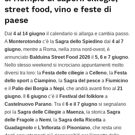
street food, vino e feste di
paese
Dal
4 al 14 giugno
il calendario si allarga e cambia passo.
A
Monterotondo
c’è la
Sagra dello Spiedino
dal
4 al 7
giugno
, mentre a Roma, nella zona nord-ovest, è
annunciato
Balduina Street Food 2026
il
5, 6 e 7 giugno
.
Nello stesso weekend si incrociano appuntamenti molto
diversi tra loro: la
Festa delle ciliegie
a
Celleno
, la
Festa
dello sport
a
Ciampino
, la
Sagra del pesce
a
Fiumicino
e il
Palio dei Borgia
a
Nepi
, che andrà avanti fino al
21
giugno
. Il
6 giugno
c’è il
Festival del folklore
a
Castelnuovo Parano
. Tra il
6 e il 7 giugno
si segnalano
poi la
Sagra delle Ciliegie
a
Maenza
, la storica
Sagra
delle Fragole
a
Nemi
, la
Sagra della Ricotta
a
Guadagnolo
e
L’Infiorata
di
Pisoniano
, che resta uno