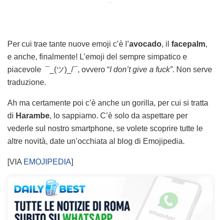
.
Per cui trae tante nuove emoji c’è l’
avocado
, il
facepalm
,
e anche, finalmente! L’emoji del sempre simpatico e
piacevole ¯_(ツ)_/¯, ovvero “
I
don’t give a fuck”
. Non serve
traduzione.
Ah ma certamente poi c’è anche un gorilla, per cui si tratta
di
Harambe
, lo sappiamo. C’è solo da aspettare per
vederle sul nostro smartphone, se volete scoprire tutte le
altre novità, date un’occhiata al blog di Emojipedia.
[VIA
EMOJIPEDIA
]