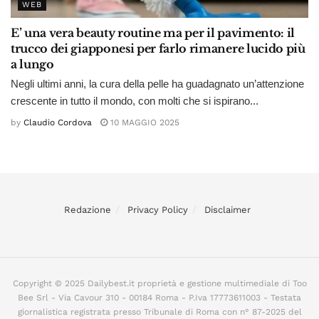
WEB
E’ una vera beauty routine ma per il pavimento: il
trucco dei giapponesi per farlo rimanere lucido più
a lungo
Negli ultimi anni, la cura della pelle ha guadagnato un’attenzione
crescente in tutto il mondo, con molti che si ispirano...
by
Claudio Cordova
10 MAGGIO 2025
Redazione
Privacy Policy
Disclaimer
Copyright © 2025 Dailybest.it proprietà e gestione multimediale di Too
Bee Srl - Via Cavour 310 - 00184 Roma - P.Iva 17773611003 - Testata
giornalistica registrata presso Tribunale di Roma con n° 87-2025 del