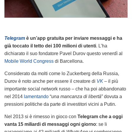
Telegram
è un’app gratuita per inviare messaggi e ha
già toccato il tetto dei 100 milioni di utenti
. L’ha
dichiarato il suo fondatore Pavel Durov questo venerdì al
Mobile World Congress
di Barcellona.
Considerato da molti come lo Zuckerberg della Russia,
Durov è noto anche per essere il creatore di
VK
–
il più
importante social network russo – che ha poi abbandonato
nel 2014
lamentando
“
una mancanza di libertà
” dovuta a
pressioni politiche da parte di investitori vicini a Putin.
Nel 2013 si è rimesso in gioco con
Telegram che a oggi
vanta 15 miliardi di messaggi ogni giorno
: se li
paragoniamo ai 42 miliardi di
WhatsApp
vi sembreranno