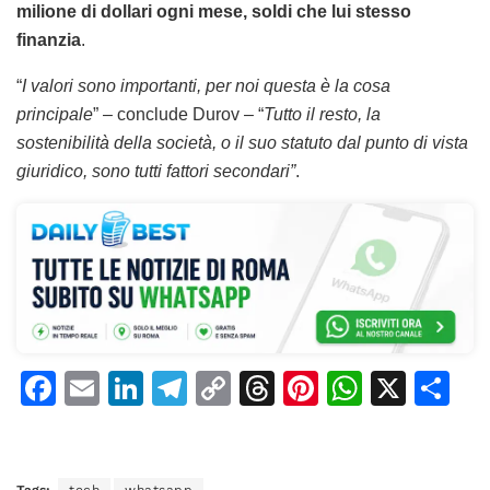
milione di dollari ogni mese, soldi che lui stesso
finanzia
.
“
I valori sono importanti, per noi questa è la cosa
principale
” – conclude Durov – “
Tutto il resto, la
sostenibilità della società, o il suo statuto dal punto di vista
giuridico, sono tutti fattori secondari”
.
F
E
Li
T
C
T
Pi
W
X
C
a
m
n
el
o
h
n
h
o
c
ai
k
e
p
re
te
at
n