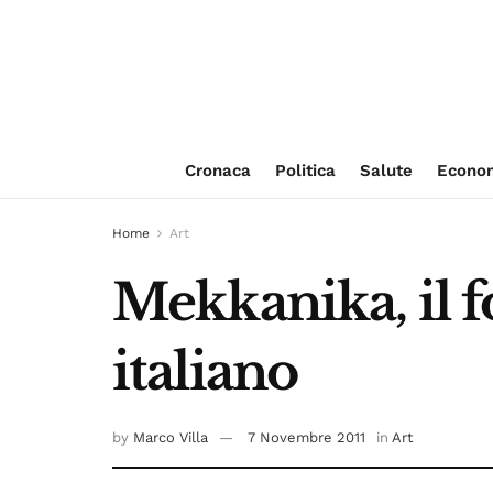
Cronaca
Politica
Salute
Econo
Home
Art
Mekkanika, il f
italiano
by
Marco Villa
7 Novembre 2011
in
Art