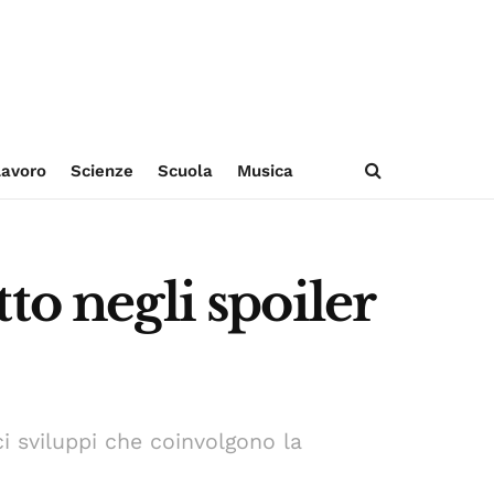
avoro
Scienze
Scuola
Musica
to negli spoiler
i sviluppi che coinvolgono la