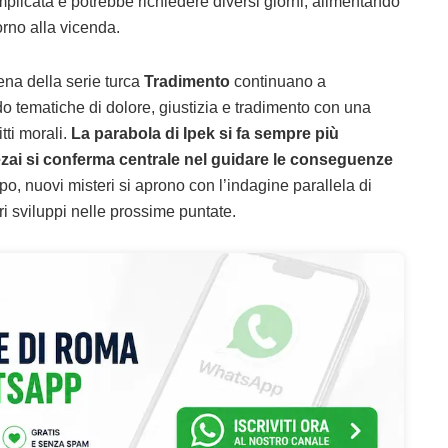
mplicata e potrebbe richiedere diversi giorni, alimentando
orno alla vicenda.
cena della serie turca
Tradimento
continuano a
ndo tematiche di dolore, giustizia e tradimento con una
tti morali.
La parabola di Ipek si fa sempre più
ezai si conferma centrale nel guidare le conseguenze
mpo, nuovi misteri si aprono con l’indagine parallela di
ri sviluppi nelle prossime puntate.