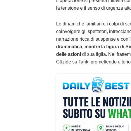
L’operazione si presenta tuttavia co
la tensione e il senso di urgenza att
Le dinamiche familiari e i colpi di s
coinvolgere gli spettatori, intreccia
narrazione ricca di suspense e confli
drammatica, mentre la figura di S
delle azioni
di sua figlia. Nel fratte
Güzide su Tarik, promettendo ulterio