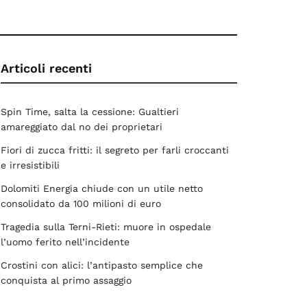
Articoli recenti
Spin Time, salta la cessione: Gualtieri
amareggiato dal no dei proprietari
Fiori di zucca fritti: il segreto per farli croccanti
e irresistibili
Dolomiti Energia chiude con un utile netto
consolidato da 100 milioni di euro
Tragedia sulla Terni-Rieti: muore in ospedale
l’uomo ferito nell’incidente
Crostini con alici: l’antipasto semplice che
conquista al primo assaggio