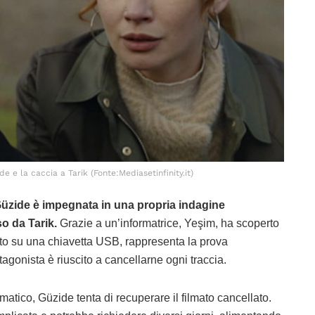
ide e la caccia a Tarik (Fonte:Mediasetinfinity.it)
 Güzide è impegnata in una propria indagine
o da Tarik.
Grazie a un’informatrice, Yeşim, ha scoperto
to su una chiavetta USB, rappresenta la prova
tagonista è riuscito a cancellarne ogni traccia.
rmatico, Güzide tenta di recuperare il filmato cancellato.