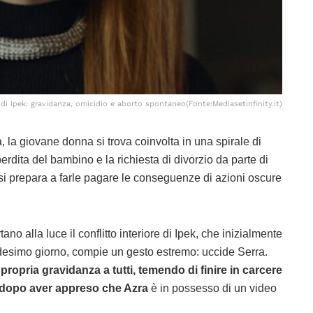
di Ipek: gravidanza, omicidio e aborto spontaneo(Fonte:Mediasetinfinity.it)
, la giovane donna si trova coinvolta in una spirale di
erdita del bambino e la richiesta di divorzio da parte di
si prepara a farle pagare le conseguenze di azioni oscure
tano alla luce il conflitto interiore di Ipek, che inizialmente
desimo giorno, compie un gesto estremo: uccide Serra.
 propria gravidanza a tutti, temendo di finire in carcere
to dopo aver appreso che Azra
è in possesso di un video