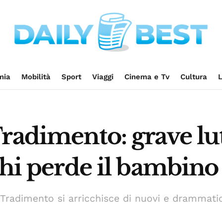
mia
Mobilità
Sport
Viaggi
Cinema e Tv
Cultura
L
radimento: grave lut
chi perde il bambino
 Tradimento si arricchisce di nuovi e drammatic