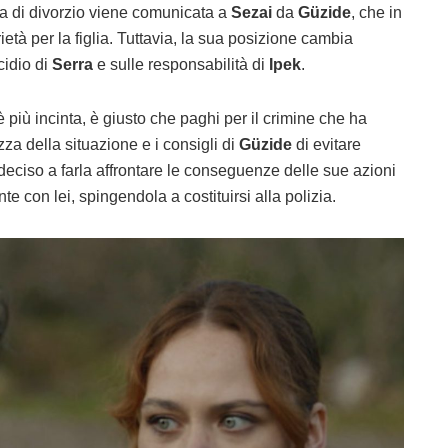
sta di divorzio viene comunicata a
Sezai
da
Güzide
, che in
tà per la figlia. Tuttavia, la sua posizione cambia
cidio di
Serra
e sulle responsabilità di
Ipek
.
è più incinta, è giusto che paghi per il crimine che ha
a della situazione e i consigli di
Güzide
di evitare
deciso a farla affrontare le conseguenze delle sue azioni
te con lei, spingendola a costituirsi alla polizia.