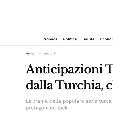
Cronaca
Politica
Salute
Econo
Home
Cinema e Tv
Anticipazioni T
dalla Turchia, 
La trama della popolare serie turca
protagonista Ipek.