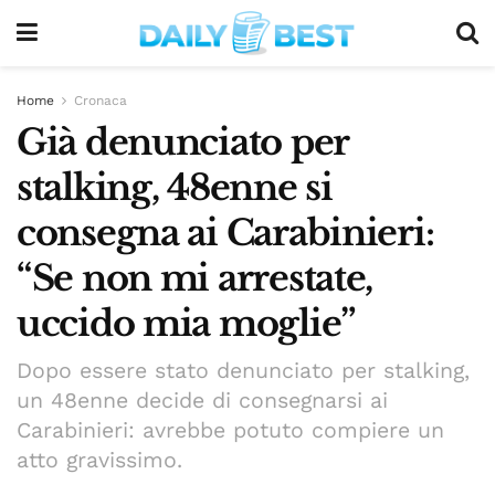
Home
Cronaca
Già denunciato per
stalking, 48enne si
consegna ai Carabinieri:
“Se non mi arrestate,
uccido mia moglie”
Dopo essere stato denunciato per stalking,
un 48enne decide di consegnarsi ai
Carabinieri: avrebbe potuto compiere un
atto gravissimo.