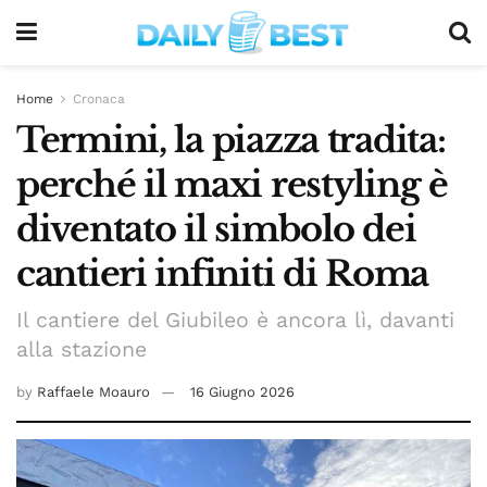
Home
Cronaca
Termini, la piazza tradita:
perché il maxi restyling è
diventato il simbolo dei
cantieri infiniti di Roma
Il cantiere del Giubileo è ancora lì, davanti
alla stazione
by
Raffaele Moauro
16 Giugno 2026