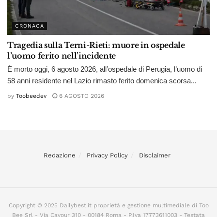
CRONACA
Tragedia sulla Terni-Rieti: muore in ospedale
l’uomo ferito nell’incidente
È morto oggi, 6 agosto 2026, all’ospedale di Perugia, l’uomo di
58 anni residente nel Lazio rimasto ferito domenica scorsa...
by
Toobeedev
6 AGOSTO 2026
Redazione
Privacy Policy
Disclaimer
Copyright © 2025 Dailybest.it proprietà e gestione multimediale di Too
Bee Srl - Via Cavour 310 - 00184 Roma - P.Iva 17773611003 - Testata