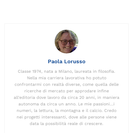
a
m
n
el
o
h
n
h
o
c
ai
k
e
p
re
te
at
n
e
l
e
gr
y
a
re
s
di
b
dI
a
Li
d
st
A
vi
o
n
m
n
s
p
di
o
k
p
k
Paola Lorusso
Classe 1974, nata a Milano, laureata in filosofia.
Nella mia carriera lavorativa ho potuto
confrontarmi con realtà diverse, come quella delle
ricerche di mercato per approdare infine
all'editoria dove lavoro da circa 20 anni, in maniera
autonoma da circa un anno. Le mie passioni...i
numeri, la lettura, la montagna e il calcio. Credo
nei progetti interessanti, dove alle persone viene
data la possibilità reale di crescere.