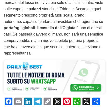
mercato del lusso non vive più solo di attici in centro, viste
sulle cupole e palazzi storici nel Tridente. Accanto a quel
segmento crescono proprietà fuori scala, grandi,
autonome, capaci di parlare a investitori che ragionano su
portafogli globali
. Il
castello dell’Olgiata
è uno di questi
casi. Se passerà davvero di mano, non sarà una semplice
compravendita, ma un nuovo capitolo per una proprietà
che ha attraversato cinque secoli di potere, discrezione e
rappresentanza.
F
E
Li
T
C
T
Pi
W
X
C