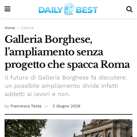
Home
Cultura
Galleria Borghese,
l’ampliamento senza
progetto che spacca Roma
Il futuro di Galleria Borghese fa discutere:
un possibile ampliamento divide infatti
addetti ai lavori e non.
by
Francesca Testa
2 Giugno 2026