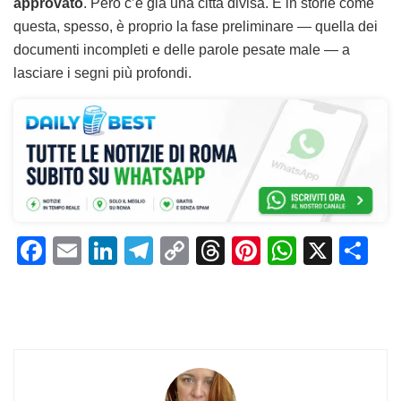
approvato
. Però c’è già una città divisa. E in storie come
questa, spesso, è proprio la fase preliminare — quella dei
documenti incompleti e delle parole pesate male — a
lasciare i segni più profondi.
F
E
Li
T
C
T
Pi
W
X
C
a
m
n
el
o
h
n
h
o
c
ai
k
e
p
re
te
at
n
e
l
e
gr
y
a
re
s
di
b
dI
a
Li
d
st
A
vi
o
n
m
n
s
p
di