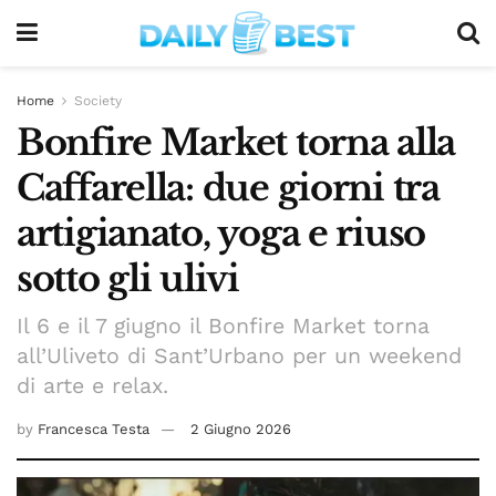
Home
Society
Bonfire Market torna alla
Caffarella: due giorni tra
artigianato, yoga e riuso
sotto gli ulivi
Il 6 e il 7 giugno il Bonfire Market torna
all’Uliveto di Sant’Urbano per un weekend
di arte e relax.
by
Francesca Testa
2 Giugno 2026