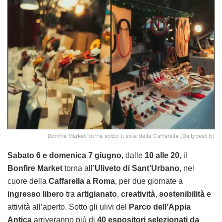
Bonfire Market torna sotto il sole della Caffarella (Dailybest.it)
Sabato 6 e domenica 7 giugno
, dalle
10 alle 20
, il
Bonfire Market
torna all’
Uliveto di Sant’Urbano
, nel
cuore della
Caffarella a Roma
, per due giornate a
ingresso libero
tra
artigianato
,
creatività
,
sostenibilità
e
attività all’aperto. Sotto gli ulivi del
Parco dell’Appia
Antica
arriveranno più di
40 espositori selezionati da