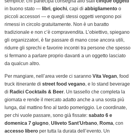
semplice: chi partecipa consegna allo staff
cinque oggetti
in buono stato —
libri
,
giochi
, capi di
abbigliamento
o
piccoli accessori — e quegli stessi oggetti vengono poi
rimessi in circolo gratuitamente. Non è un baratto
tradizionale e non c’è compravendita. L’obiettivo, spiegano
gli organizzatori, è far passare di mano cose ancora utili,
ridurre gli sprechi e favorire incontri tra persone che spesso
si fermano a parlare proprio davanti a un oggetto lasciato
da qualcun altro.
Per mangiare, nell’area verde ci saranno
Vita Vegan
, food
truck itinerante di
street food vegano
, e lo stand beverage
di
Radici Cocktails & Beer
. Un tassello che completa la
giornata e rende il mercato adatto anche a una sosta più
lunga, dal mattino fino al tardo pomeriggio. Le coordinate,
per chi vuole passare, sono già fissate:
sabato 6 e
domenica 7 giugno
,
Uliveto Sant’Urbano
,
Roma
, con
accesso libero
per tutta la durata dell’evento. Un