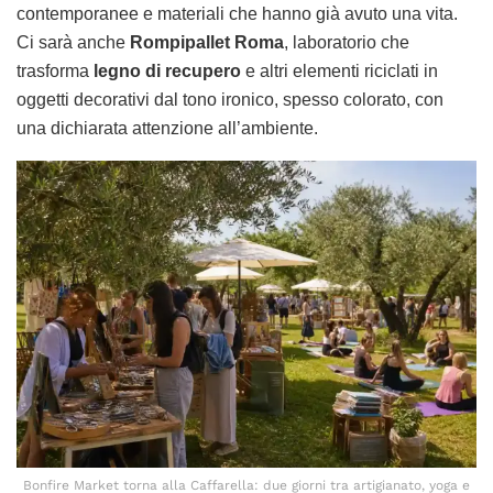
contemporanee e materiali che hanno già avuto una vita.
Ci sarà anche
Rompipallet Roma
, laboratorio che
trasforma
legno di recupero
e altri elementi riciclati in
oggetti decorativi dal tono ironico, spesso colorato, con
una dichiarata attenzione all’ambiente.
Bonfire Market torna alla Caffarella: due giorni tra artigianato, yoga e