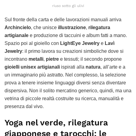
riuso sotto gli ulivi
Sul fronte della carta e delle lavorazioni manuali arriva
Archincielo
, che unisce
illustrazione
,
rilegatura
artigianale
e produzione di taccuini e album fatti a mano.
Spazio poi al gioiello con
LightEye Jewelry
e
Lavì
Jewelry
: il primo lavora su creazioni simboliche dove si
incontrano
metalli
,
pietre
e tessuti; il secondo propone
gioielli unisex artigianali
ispirati alla
natura
, all’arte e a
un immaginario più astratto. Nel complesso, la selezione
prova a tenere insieme linguaggi diversi senza diventare
dispersiva. Non il solito mercatino generico, quindi, ma una
vetrina di piccole realtà costruite su ricerca, manualità e
presenza dal vivo.
Yoga nel verde, rilegatura
giapponese e tarocchi: le