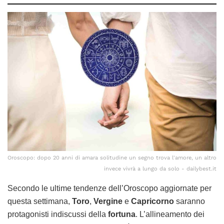
Oroscopo: dopo 20 anni di amara solitudine un segno trova l'amore, un altro
invece vivrà a lungo da solo - dailybest.it
Secondo le ultime tendenze dell’Oroscopo aggiornate per
questa settimana,
Toro
,
Vergine
e
Capricorno
saranno
protagonisti indiscussi della
fortuna
. L’allineamento dei