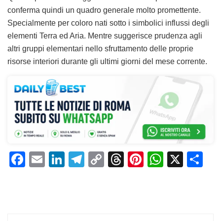
conferma quindi un quadro generale molto promettente.
Specialmente per coloro nati sotto i simbolici influssi degli
elementi Terra ed Aria. Mentre suggerisce prudenza agli
altri gruppi elementari nello sfruttamento delle proprie
risorse interiori durante gli ultimi giorni del mese corrente.
F
E
Li
T
C
T
Pi
W
X
C
a
m
n
el
o
h
n
h
o
c
ai
k
e
p
re
te
at
n
e
l
e
gr
y
a
re
s
di