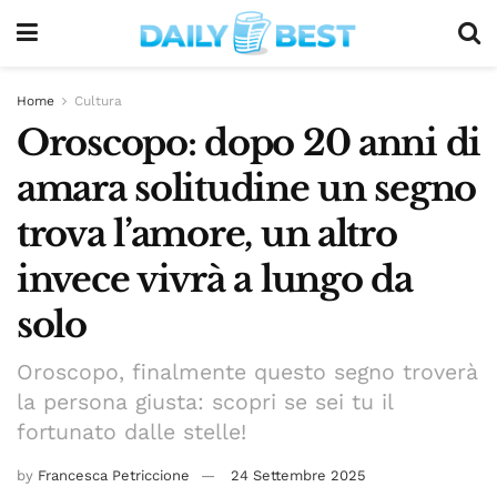
Home
Cultura
Oroscopo: dopo 20 anni di
amara solitudine un segno
trova l’amore, un altro
invece vivrà a lungo da
solo
Oroscopo, finalmente questo segno troverà
la persona giusta: scopri se sei tu il
fortunato dalle stelle!
by
Francesca Petriccione
24 Settembre 2025