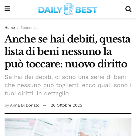
Home
Economia
Anche se hai debiti, questa
lista di beni nessuno la
può toccare: nuovo diritto
Se hai dei debiti, ci sono una serie di beni
che nessuno può toglierti: ecco quali sono i
tuoi diritti, in dettaglio
by
Anna Di Donato
20 Ottobre 2025