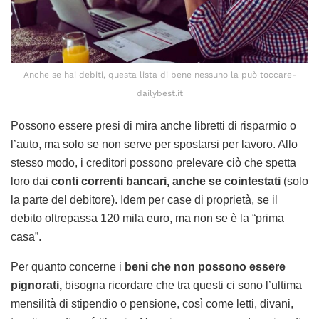
Anche se hai debiti, questa lista di bene nessuno la può toccare-
dailybest.it
Possono essere presi di mira anche libretti di risparmio o
l’auto, ma solo se non serve per spostarsi per lavoro. Allo
stesso modo, i creditori possono prelevare ciò che spetta
loro dai
conti correnti bancari, anche se cointestati
(solo
la parte del debitore). Idem per case di proprietà, se il
debito oltrepassa 120 mila euro, ma non se è la “prima
casa”.
Per quanto concerne i
beni che non possono essere
pignorati,
bisogna ricordare che tra questi ci sono l’ultima
mensilità di stipendio o pensione, così come letti, divani,