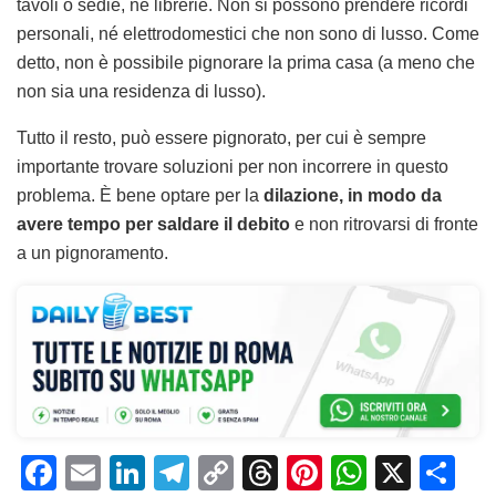
tavoli o sedie, né librerie. Non si possono prendere ricordi
personali, né elettrodomestici che non sono di lusso. Come
detto, non è possibile pignorare la prima casa (a meno che
non sia una residenza di lusso).
Tutto il resto, può essere pignorato, per cui è sempre
importante trovare soluzioni per non incorrere in questo
problema. È bene optare per la
dilazione, in modo da
avere tempo per saldare il debito
e non ritrovarsi di fronte
a un pignoramento.
F
E
Li
T
C
T
Pi
W
X
C