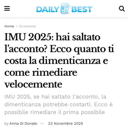
Home
Economia
IMU 2025: hai saltato
l’acconto? Ecco quanto ti
costa la dimenticanza e
come rimediare
velocemente
IMU 2025, se hai saltato l'acconto, la
dimenticanza potrebbe costarti. Ecco è
possibile rimediare il prima possibile
by
Anna Di Donato
23 Novembre 2025