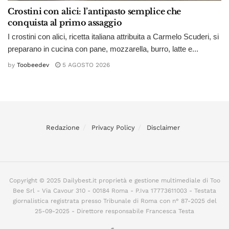
Crostini con alici: l’antipasto semplice che
conquista al primo assaggio
I crostini con alici, ricetta italiana attribuita a Carmelo Scuderi, si
preparano in cucina con pane, mozzarella, burro, latte e...
by
Toobeedev
5 AGOSTO 2026
Redazione
Privacy Policy
Disclaimer
Copyright © 2025 Dailybest.it proprietà e gestione multimediale di Too
Bee Srl - Via Cavour 310 - 00184 Roma - P.Iva 17773611003 - Testata
giornalistica registrata presso Tribunale di Roma con n° 87-2025 del
25-09-2025 - Direttore responsabile Francesca Testa