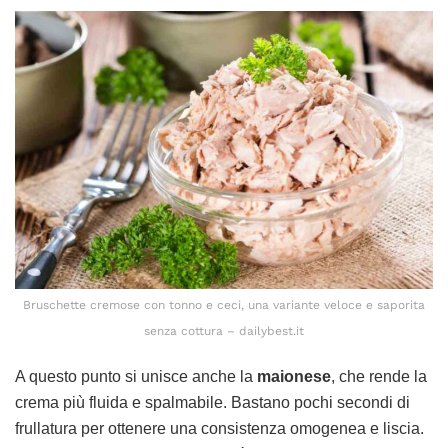
Bruschette cremose con tonno e ceci, una variante veloce e saporita
senza cottura – dailybest.it
A questo punto si unisce anche la
maionese
, che rende la
crema più fluida e spalmabile. Bastano pochi secondi di
frullatura per ottenere una consistenza omogenea e liscia.