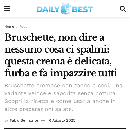
Home
Food
Bruschette, non dire a
nessuno cosa ci spalmi:
questa crema è delicata,
furba e fa impazzire tutti
Bruschette cremose con tonno e ceci, una
variante veloce e saporita senza cottura.
Scopri la ricetta e come usarla anche in
altre preparazioni salate.
by
Fabio Belmonte
6 Agosto 2025