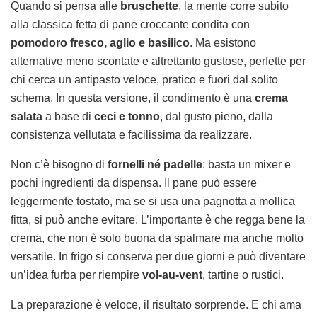
Quando si pensa alle
bruschette
, la mente corre subito
alla classica fetta di pane croccante condita con
pomodoro fresco, aglio e basilico
. Ma esistono
alternative meno scontate e altrettanto gustose, perfette per
chi cerca un antipasto veloce, pratico e fuori dal solito
schema. In questa versione, il condimento è una
crema
salata
a base di
ceci e tonno
, dal gusto pieno, dalla
consistenza vellutata e facilissima da realizzare.
Non c’è bisogno di
fornelli né padelle
: basta un mixer e
pochi ingredienti da dispensa. Il pane può essere
leggermente tostato, ma se si usa una pagnotta a mollica
fitta, si può anche evitare. L’importante è che regga bene la
crema, che non è solo buona da spalmare ma anche molto
versatile. In frigo si conserva per due giorni e può diventare
un’idea furba per riempire
vol-au-vent
, tartine o rustici.
La preparazione è veloce, il risultato sorprende. E chi ama