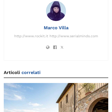
b
dI
a
Li
d
st
A
vi
o
n
m
n
s
p
di
o
k
p
k
Marco Villa
http://www.rockit.it http://www.serialminds.com
Articoli
correlati