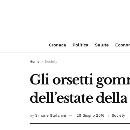
Cronaca
Politica
Salute
Econo
Home
Society
Gli orsetti gom
dell’estate dell
by
Simone Stefanini
29 Giugno 2016
in
Society