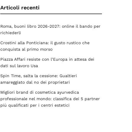
Articoli recenti
Roma, buoni libro 2026-2027: online il bando per
richiederli
Crostini alla Ponticiana: il gusto rustico che
conquista al primo morso
Piazza Affari resiste con l’Europa in attesa dei
dati sul lavoro Usa
Spin Time, salta la cessione: Gualtieri
amareggiato dal no dei proprietari
Migliori brand di cosmetica ayurvedica
professionale nel mondo: classifica dei 5 partner
più qualificati per i centri estetici