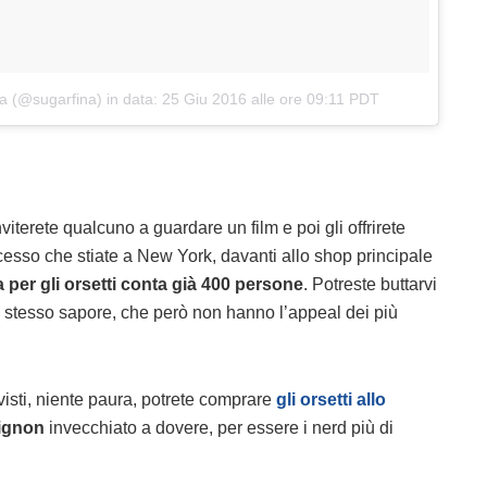
na (@sugarfina)
in data:
25 Giu 2016 alle ore 09:11 PDT
viterete qualcuno a guardare un film e poi gli offrirete
sso che stiate a New York, davanti allo shop principale
sa per gli orsetti conta già 400 persone
. Potreste buttarvi
o stesso sapore, che però non hanno l’appeal dei più
isti, niente paura, potrete comprare
gli orsetti allo
ignon
invecchiato a dovere, per essere i nerd più di