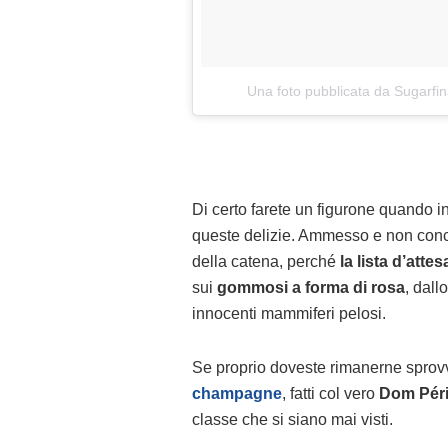
Una foto pubblicata da Sugarfi
Di certo farete un figurone quando in
queste delizie. Ammesso e non conce
della catena, perché
la lista d’atte
sui
gommosi a forma di rosa
, dall
innocenti mammiferi pelosi.
Se proprio doveste rimanerne sprovv
champagne
, fatti col vero
Dom Pér
classe che si siano mai visti.