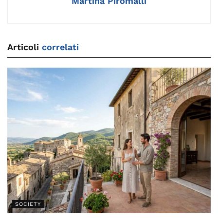
Martina Piromalli
Articoli
correlati
SOCIETY