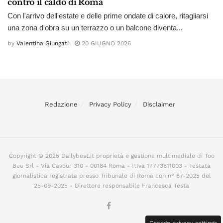
contro il caldo di Roma
Con l'arrivo dell'estate e delle prime ondate di calore, ritagliarsi
una zona d'obra su un terrazzo o un balcone diventa...
by
Valentina Giungati
20 GIUGNO 2026
Redazione
Privacy Policy
Disclaimer
Copyright © 2025 Dailybest.it proprietà e gestione multimediale di Too
Bee Srl - Via Cavour 310 - 00184 Roma - P.Iva 17773611003 - Testata
giornalistica registrata presso Tribunale di Roma con n° 87-2025 del
25-09-2025 - Direttore responsabile Francesca Testa