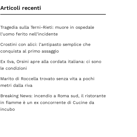
Articoli recenti
Tragedia sulla Terni-Rieti: muore in ospedale
l’uomo ferito nell’incidente
Crostini con alici: l’antipasto semplice che
conquista al primo assaggio
Ex Ilva, Orsini apre alla cordata italiana: ci sono
le condizioni
Marito di Roccella trovato senza vita a pochi
metri dalla riva
Breaking News: incendio a Roma sud, il ristorante
in fiamme è un ex concorrente di Cucine da
incubo