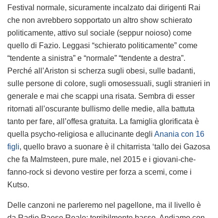
Festival normale, sicuramente incalzato dai dirigenti Rai
che non avrebbero sopportato un altro show schierato
politicamente, attivo sul sociale (seppur noioso) come
quello di Fazio. Leggasi “schierato politicamente” come
“tendente a sinistra” e “normale” “tendente a destra”.
Perché all’Ariston si scherza sugli obesi, sulle badanti,
sulle persone di colore, sugli omosessuali, sugli stranieri in
generale e mai che scappi una risata. Sembra di esser
ritornati all’oscurante bullismo delle medie, alla battuta
tanto per fare, all’offesa gratuita. La famiglia glorificata è
quella psycho-religiosa e allucinante degli
Anania con 16
figli
, quello bravo a suonare è il chitarrista ‘tallo dei Gazosa
che fa Malmsteen, pure male, nel 2015 e i giovani-che-
fanno-rock si devono vestire per forza a scemi, come i
Kutso.
Delle canzoni ne parleremo nel pagellone, ma il livello è
da Radio Paese Reale: terribilmente basso. Andiamo con