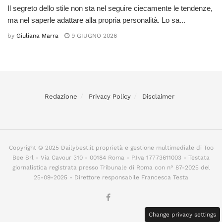
Il segreto dello stile non sta nel seguire ciecamente le tendenze,
ma nel saperle adattare alla propria personalità. Lo sa...
by
Giuliana Marra
9 GIUGNO 2026
Redazione
Privacy Policy
Disclaimer
Copyright © 2025 Dailybest.it proprietà e gestione multimediale di Too
Bee Srl - Via Cavour 310 - 00184 Roma - P.Iva 17773611003 - Testata
giornalistica registrata presso Tribunale di Roma con n° 87-2025 del
25-09-2025 - Direttore responsabile Francesca Testa
Change privacy settings