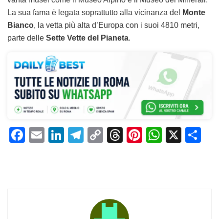
La sua fama è legata soprattutto alla vicinanza del
Monte
Bianco
, la vetta più alta d’Europa con i suoi 4810 metri,
parte delle
Sette Vette del Pianeta
.
F
E
Li
T
C
T
Pi
W
X
C
a
m
n
el
o
h
n
h
o
c
ai
k
e
p
re
te
at
n
e
l
e
gr
y
a
re
s
di
b
dI
a
Li
d
st
A
vi
o
n
m
n
s
p
di