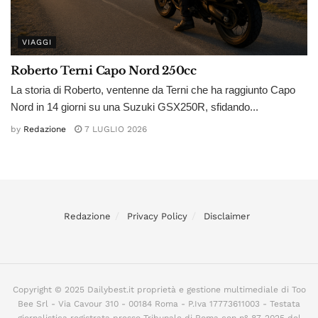
VIAGGI
Roberto Terni Capo Nord 250cc
La storia di Roberto, ventenne da Terni che ha raggiunto Capo
Nord in 14 giorni su una Suzuki GSX250R, sfidando...
by
Redazione
7 LUGLIO 2026
Redazione
Privacy Policy
Disclaimer
Copyright © 2025 Dailybest.it proprietà e gestione multimediale di Too
Bee Srl - Via Cavour 310 - 00184 Roma - P.Iva 17773611003 - Testata
giornalistica registrata presso Tribunale di Roma con n° 87-2025 del