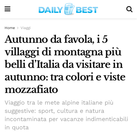
Home
Viaggi
Autunno da favola, i 5
villaggi di montagna più
belli d’Italia da visitare in
autunno: tra colori e viste
mozzafiato
Viaggio tra le mete alpine italiane più
suggestive: sport, cultura e natura
incontaminata per vacanze indimenticabili
in quota