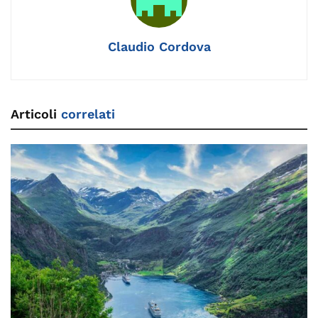
o
k
p
k
Claudio Cordova
Articoli
correlati