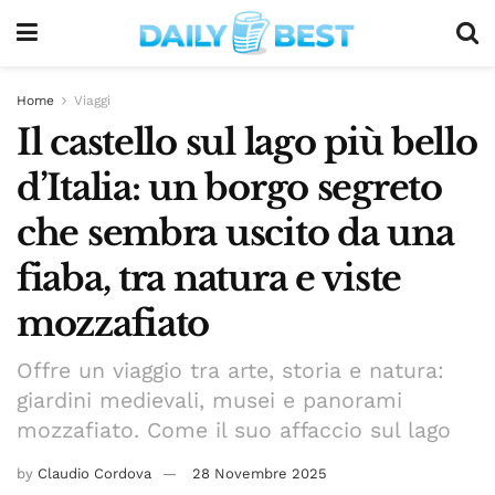
Home
Viaggi
Il castello sul lago più bello
d’Italia: un borgo segreto
che sembra uscito da una
fiaba, tra natura e viste
mozzafiato
Offre un viaggio tra arte, storia e natura:
giardini medievali, musei e panorami
mozzafiato. Come il suo affaccio sul lago
by
Claudio Cordova
28 Novembre 2025