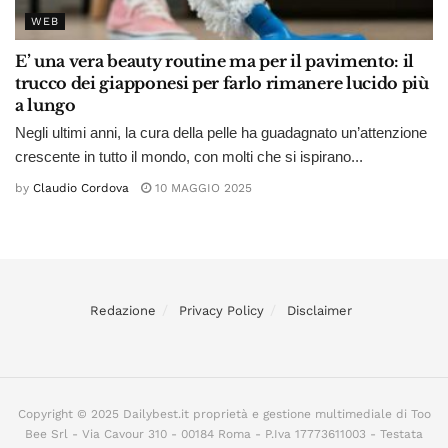
WEB
E’ una vera beauty routine ma per il pavimento: il
trucco dei giapponesi per farlo rimanere lucido più
a lungo
Negli ultimi anni, la cura della pelle ha guadagnato un’attenzione
crescente in tutto il mondo, con molti che si ispirano...
by
Claudio Cordova
10 MAGGIO 2025
Redazione
Privacy Policy
Disclaimer
Copyright © 2025 Dailybest.it proprietà e gestione multimediale di Too
Bee Srl - Via Cavour 310 - 00184 Roma - P.Iva 17773611003 - Testata