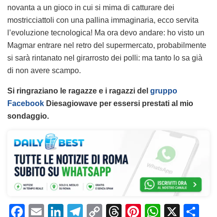
novanta a un gioco in cui si mima di catturare dei
mostricciattoli con una pallina immaginaria, ecco servita
l’evoluzione tecnologica! Ma ora devo andare: ho visto un
Magmar entrare nel retro del supermercato, probabilmente
si sarà rintanato nel girarrosto dei polli: ma tanto lo sa già
di non avere scampo.
Si ringraziano le ragazze e i ragazzi del
gruppo
Facebook
Diesagiowave per essersi prestati al mio
sondaggio.
F
E
Li
T
C
T
Pi
W
X
C