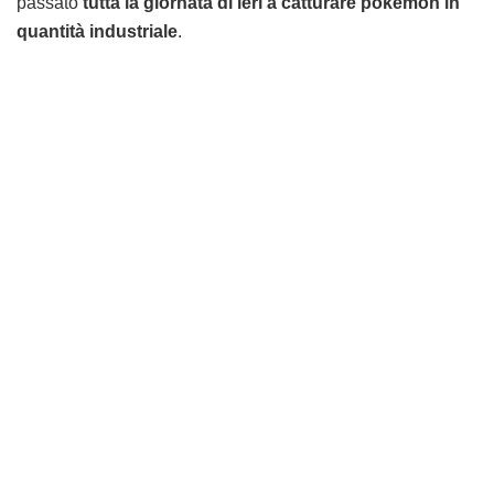
passato
tutta la giornata di ieri a catturare pokemon in
quantità industriale
.