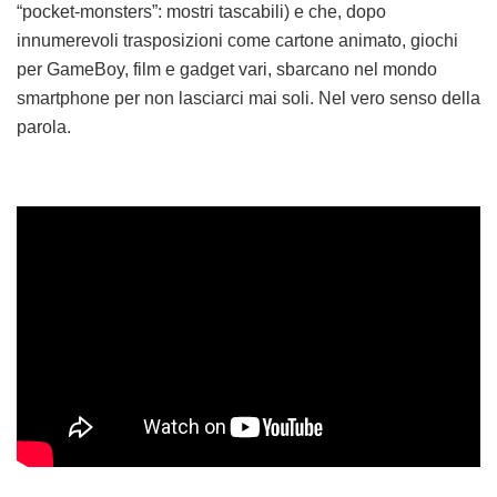
“pocket-monsters”: mostri tascabili) e che, dopo
innumerevoli trasposizioni come cartone animato, giochi
per GameBoy, film e gadget vari, sbarcano nel mondo
smartphone per non lasciarci mai soli. Nel vero senso della
parola.