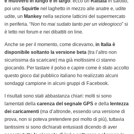
e muoverti in lungo e in largo
: ecco un
Rattata
in salotto,
poi uno
Squirtle
nel laghetto in mezzo alle anatre e, udite
udite, un
Mankey
nella sezione latticini del supermercato
in periferia. “
Non ho mai sudato tanto per un videogioco
” si
è letto nei forum e nei dibattiti on line.
Anche se per il momento, come dicevamo,
in Italia è
disponibile soltanto la versione beta
(tra l’altro non
sicurissima da scaricare) ma già moltissimi ci stanno
giocando. Per tastare il polso e capire come è stato accolto
questo gioco dal pubblico italiano ho realizzato alcuni
sondaggi campione in alcuni gruppi di Facebook.
I risultati sono stati abbastanza chiari: molti si sono
lamentati della
carenza del segnale GPS
e della
lentezza
dei caricamenti
(ma d’altronde, essendo una versione di
prova, non si poteva pretendere poi molto di più), tuttavia
tantissimi si sono dichiarati entusiasti dicendo di aver