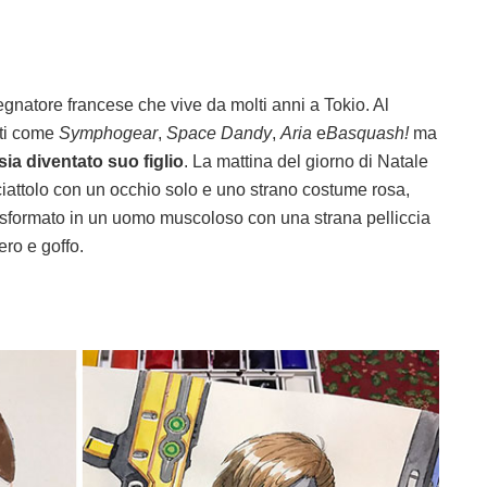
gnatore francese che vive da molti anni a Tokio. Al
ti come
Symphogear
,
Space Dandy
,
Aria
e
Basquash!
ma
sia diventato suo figlio
. La mattina del giorno di Natale
iciattolo con un occhio solo e uno strano costume rosa,
rasformato in un uomo muscoloso con una strana pelliccia
ero e goffo.