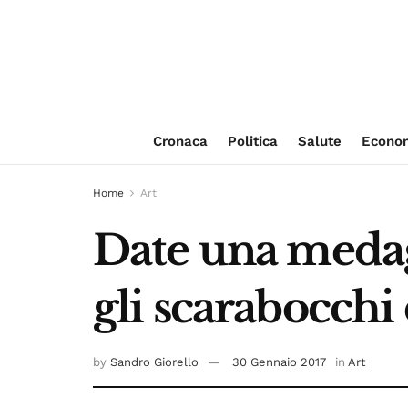
Cronaca
Politica
Salute
Econo
Home
Art
Date una medag
gli scarabocchi 
by
Sandro Giorello
30 Gennaio 2017
in
Art