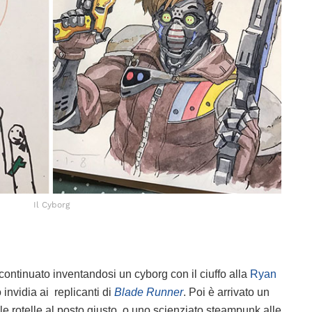
Il Cyborg
continuato inventandosi un cyborg con il ciuffo alla
Ryan
 invidia ai replicanti di
Blade Runner
. Poi è arrivato un
 le rotelle al posto giusto, o uno scienziato steampunk alle