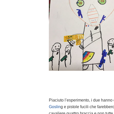
Piaciuto l’esperimento, i due hanno 
Goslin
g e pistole fucili che farebbero
cavaliere quattro braccia e non tutte