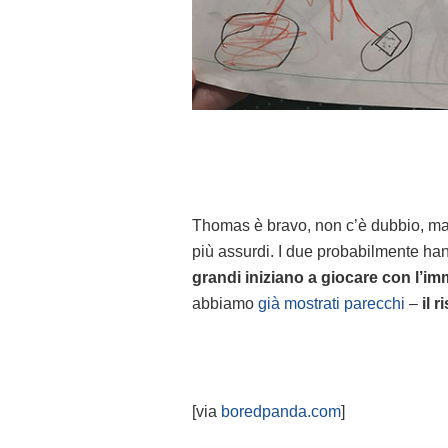
Thomas è bravo, non c’è dubbio, ma a
più assurdi. I due probabilmente ha
grandi iniziano a giocare con l’i
abbiamo
già
mostrati
parecchi
–
il 
[via
boredpanda.com
]