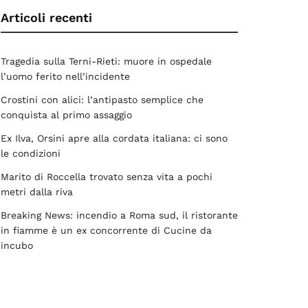
Articoli recenti
Tragedia sulla Terni-Rieti: muore in ospedale
l’uomo ferito nell’incidente
Crostini con alici: l’antipasto semplice che
conquista al primo assaggio
Ex Ilva, Orsini apre alla cordata italiana: ci sono
le condizioni
Marito di Roccella trovato senza vita a pochi
metri dalla riva
Breaking News: incendio a Roma sud, il ristorante
in fiamme è un ex concorrente di Cucine da
incubo