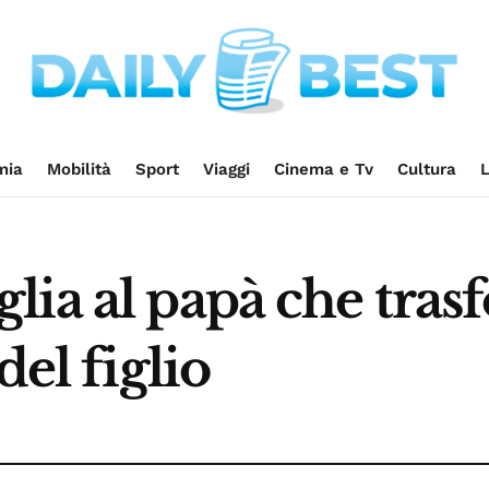
mia
Mobilità
Sport
Viaggi
Cinema e Tv
Cultura
L
lia al papà che tra
del figlio