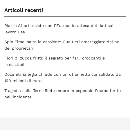
Articoli recenti
Piazza Affari resiste con l’Europa in attesa dei dati sul
lavoro Usa
Spin Time, salta la cessione: Gualtieri amareggiato dal no
dei proprietari
Fiori di zucca fritti: il segreto per farli croccanti e
irresistibili
Dolomiti Energia chiude con un utile netto consolidato da
100 milioni di euro
Tragedia sulla Terni-Rieti: muore in ospedale l’uomo ferito
nell’incidente