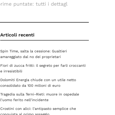
rime puntate: tutti i dettagl
Articoli recenti
Spin Time, salta la cessione: Gualtieri
amareggiato dal no dei proprietari
Fiori di zucca fritti: il segreto per farli croccanti
e irresistibili
Dolomiti Energia chiude con un utile netto
consolidato da 100 milioni di euro
Tragedia sulla Terni-Rieti: muore in ospedale
l’uomo ferito nell’incidente
Crostini con alici: l’antipasto semplice che
conquista al primo assaggio