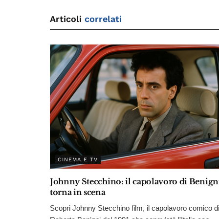
k
Articoli
correlati
CINEMA E TV
Johnny Stecchino: il capolavoro di Benign
torna in scena
Scopri Johnny Stecchino film, il capolavoro comico d