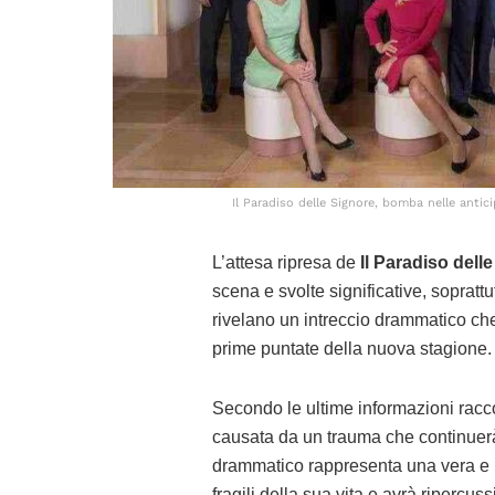
Il Paradiso delle Signore, bomba nelle antici
L’attesa ripresa de
Il Paradiso dell
scena e svolte significative, sopratt
rivelano un intreccio drammatico ch
prime puntate della nuova stagione.
Secondo le ultime informazioni racc
causata da un trauma che continuerà
drammatico rappresenta una vera e
fragili della sua vita e avrà ripercuss