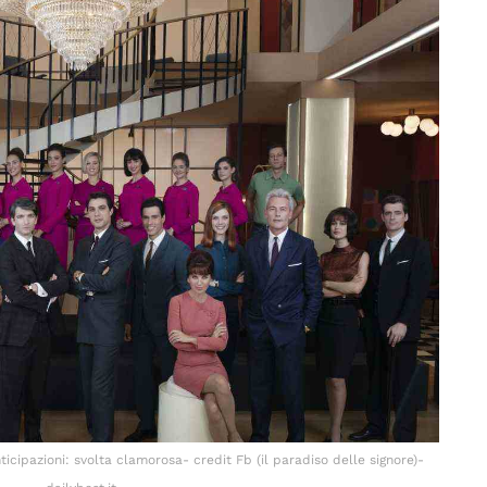
icipazioni: svolta clamorosa- credit Fb (il paradiso delle signore)-