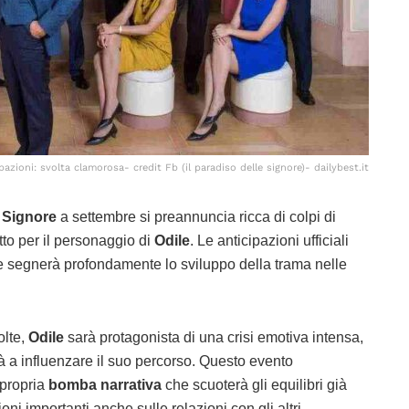
pazioni: svolta clamorosa- credit Fb (il paradiso delle signore)- dailybest.it
e Signore
a settembre si preannuncia ricca di colpi di
utto per il personaggio di
Odile
. Le anticipazioni ufficiali
e segnerà profondamente lo sviluppo della trama nelle
olte,
Odile
sarà protagonista di una crisi emotiva intensa,
 a influenzare il suo percorso. Questo evento
 propria
bomba narrativa
che scuoterà gli equilibri già
ioni importanti anche sulle relazioni con gli altri