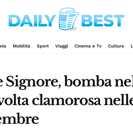
mia
Mobilità
Sport
Viaggi
Cinema e Tv
Cultura
L
le Signore, bomba ne
svolta clamorosa nel
tembre