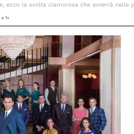
re, ecco la svolta clamorosa che avverrà nelle p
 e Tv