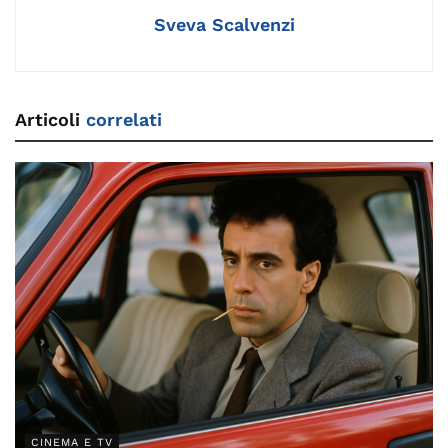
k
Sveva Scalvenzi
Articoli
correlati
CINEMA E TV