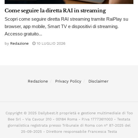
Come seguire la diretta RAI in streaming
Scopri come seguire diretta RAI streaming tramite RaiPlay su
browser, app mobile, Smart TV e dispositivi di streaming.
Accesso gratuito...
by
Redazione
10 LUGLIO 2026
Redazione
Privacy Policy
Disclaimer
Copyright © 2025 Dailybest.it proprietà e gestione multimediale di Too
Bee Srl - Via Cavour 310 - 00184 Roma - P.Iva 17773611003 - Testata
giornalistica registrata presso Tribunale di Roma con n° 87-2025 del
25-09-2025 - Direttore responsabile Francesca Testa