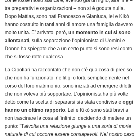
come fosse molto stanca e, avendo già un figlio, alla fine –
tra preparativi e organizzazioni – non si è goduta nulla.
Dopo Mattias, sono nati Francesco e Gianluca, lei e Kikò
hanno costruito in tanti anni di amore una famiglia davvero
molto unita. E’ arrivato, però,
un momento in cui si sono
allontanati
, sulla separazione l’opinionista di Uomini e
Donne ha spiegato che a un certo punto si sono resi conto
che si fosse rotto qualcosa.
La Cipollari ha raccontato che non c’è qualcosa di preciso
che non ha funzionato, ne litigi o torti, semplicemente nel
corso del loro matrimonio, sono iniziati ad emergere difetti
che non voleva più sopportare. L’opinionista ha più volte
detto come la scelta di separarsi sia stata condivisa e
oggi
hanno un ottimo rapporto
. Lei e Kikò sono stati bravi a
non trascinare la cosa all’infinito, decidendo di mettere un
punto: “T
alvolta una relazione giunge a una sorta di morte
naturale di cui occorre essere consapevoli. Nel nostro caso