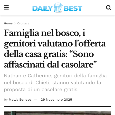
Home
Cronaca
Famiglia nel bosco, i
genitori valutano l’offerta
della casa gratis: “Sono
affascinati dal casolare”
Nathan e Catherine, genitori della famiglia
nel bosco di Chieti, stanno valutando la
proposta di un casolare gratis.
by
Mattia Senese
29 Novembre 2025