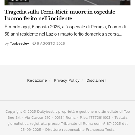
Tragedia sulla Terni-Rieti: muore in ospedale
l’uomo ferito nell’incidente
È morto oggi, 6 agosto 2026, all’ospedale di Perugia, l’uomo di
58 anni residente nel Lazio rimasto ferito domenica scorsa...
by
Toobeedev
6 AGOSTO 2026
Redazione
Privacy Policy
Disclaimer
Copyright © 2025 Dailybest.it proprietà e gestione multimediale di Too
Bee Srl - Via Cavour 310 - 00184 Roma - P.Iva 17773611003 - Testata
giornalistica registrata presso Tribunale di Roma con n° 87-2025 del
25-09-2025 - Direttore responsabile Francesca Testa