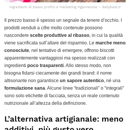
Ingredienti di basso profilo e marketing ingannevole – dailybest.it
Il prezzo basso è spesso un segnale da tenere d’occhio. I
prodotti venduti a cifre molto contenute possono
nascondere
scelte produttive al ribasso
, in cui la qualità
viene sacrificata sull’altare del risparmio. Le
marche meno
conosciute
, nel tentativo di emergere, offrono biscotti
apparentemente vantaggiosi ma spesso realizzati con
ingredienti
poco trasparenti
. Allo stesso modo, non
bisogna fidarsi ciecamente dei grandi brand: il nome
altisonante non garantisce
un sapore autentico
, né una
formulazione sana
. Alcune linee “tradizionali” o “integrali”
sono solo etichette di facciata, senza un reale contenuto
nutrizionale all’altezza della definizione.
L’alternativa artigianale: meno
additivi, più gusto vero