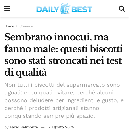
Home
Cronaca
Sembrano innocui, ma
fanno male: questi biscotti
sono stati stroncati nei test
di qualità
Non tutti i biscotti del supermercato sono
uguali: ecco quali evitare, perché alcuni
possono deludere per ingredienti e gusto, e
perché i prodotti artigianali stanno
conquistando sempre più spazio.
by
Fabio Belmonte
7 Agosto 2025