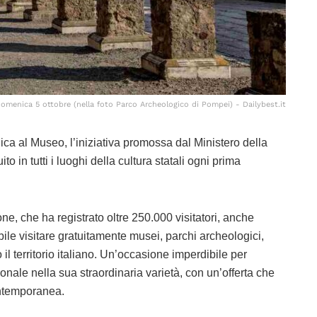
domenica 5 ottobre (nella foto Parco Archeologico di Pompei) - Dailybest.it
a al Museo, l’iniziativa promossa dal Ministero della
o in tutti i luoghi della cultura statali ogni prima
e, che ha registrato oltre 250.000 visitatori, anche
le visitare gratuitamente musei, parchi archeologici,
tto il territorio italiano. Un’occasione imperdibile per
ionale nella sua straordinaria varietà, con un’offerta che
contemporanea.