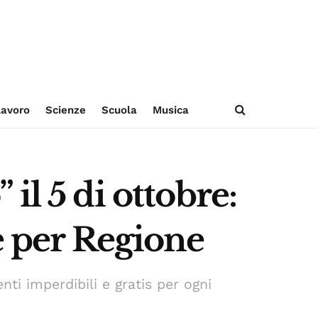
avoro
Scienze
Scuola
Musica
il 5 di ottobre:
e per Regione
ti imperdibili e gratis per ogni