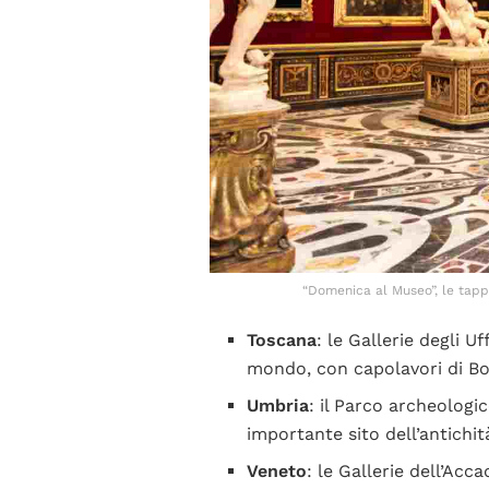
“Domenica al Museo”, le tappe 
Toscana
: le Gallerie degli U
mondo, con capolavori di Bot
Umbria
: il Parco archeologi
importante sito dell’antichit
Veneto
: le Gallerie dell’Acc