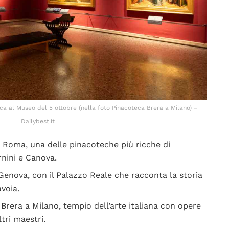
ca al Museo del 5 ottobre (nella foto Pinacoteca Brera a Milano) –
Dailybest.it
a Roma, una delle pinacoteche più ricche di
rnini e Canova.
i Genova, con il Palazzo Reale che racconta la storia
avoia.
 Brera a Milano, tempio dell’arte italiana con opere
ltri maestri.