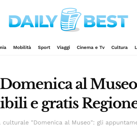
mia
Mobilità
Sport
Viaggi
Cinema e Tv
Cultura
L
“Domenica al Museo” 
bili e gratis Region
a culturale "Domenica al Museo": gli appuntamen