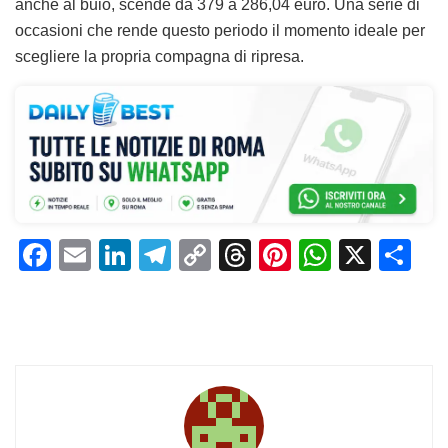
anche al buio, scende da 379 a 286,04 euro. Una serie di
occasioni che rende questo periodo il momento ideale per
scegliere la propria compagna di ripresa.
F
E
Li
T
C
T
Pi
W
X
C
a
m
n
el
o
h
n
h
o
c
ai
k
e
p
re
te
at
n
e
l
e
gr
y
a
re
s
di
b
dI
a
Li
d
st
A
vi
o
n
m
n
s
p
di
o
k
p