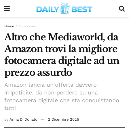
Home
Economia
Altro che Mediaworld, da
Amazon trovi la migliore
fotocamera digitale ad un
prezzo assurdo
Amazon lancia un'offerta davvero
irripetibile, da non perdere su una
fotocamera digitale che sta conquistando
tutti
by
Anna Di Donato
2 Dicembre 2025