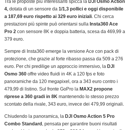
Tra le proposte più interessanti spicca la
DJI Osmo Action
4,
dotata di un sensore da
1/1,3 pollici e oggi disponibile
a 187,69 euro rispetto ai 329 euro iniziali
. Chi cerca
prestazioni più spinte può orientarsi sulla
Insta360 Ace
Pro 2
con sensore 8K e doppia batteria, scesa da 469,99 a
379 euro.
Sempre di Insta360 emerge la versione Ace con pack di
protezione, che grazie al forte ribasso passa da 509 a 276
euro. Per chi predilige un approccio immersivo, la
DJI
Osmo 360
offre video fluidi in 4K a 120 fps e foto
panoramiche da 120 megapixel, ora a 343 euro contro i
479,99 di listino. Sul fronte GoPro la
MAX2 propone
riprese a 360 gradi in 8K
mantenendo lo stesso prezzo
scontato della rivale, 343 euro, invece dei 479,99 originali.
Chiudendo la panoramica, la
DJI Osmo Action 5
Pro
Combo Standard
, pensata per garantire buoni risultati