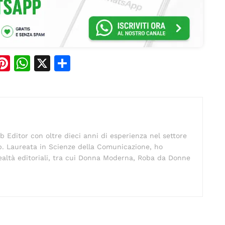
Pi
W
X
C
n
h
o
e
te
at
n
re
s
di
st
A
vi
b Editor con oltre dieci anni di esperienza nel settore
p
di
eb. Laureata in Scienze della Comunicazione, ho
p
altà editoriali, tra cui Donna Moderna, Roba da Donne