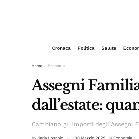
Cronaca
Politica
Salute
Econo
Home
Economia
Assegni Familia
dall’estate: qua
Cambiano gli importi degli Assegni 
by
Ilaria Losapio
30 Maggio 2025
in
Economia