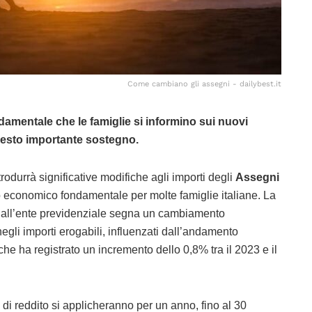
Come cambiano gli assegni - dailybest.it
ndamentale che le famiglie si informino sui nuovi
questo importante sostegno.
trodurrà significative modifiche agli importi degli
Assegni
o economico fondamentale per molte famiglie italiane. La
 dall’ente previdenziale segna un cambiamento
 negli importi erogabili, influenzati dall’andamento
 che ha registrato un incremento dello 0,8% tra il 2023 e il
ri di reddito si applicheranno per un anno, fino al 30