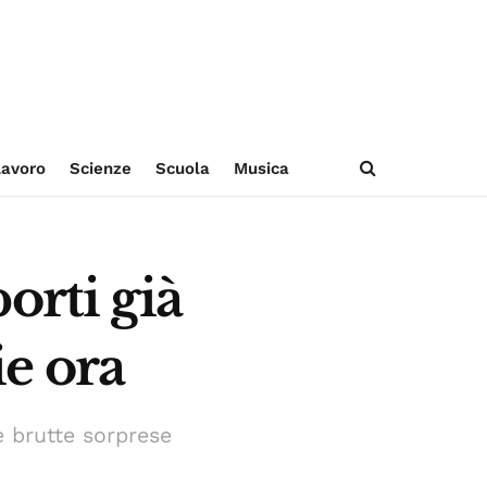
avoro
Scienze
Scuola
Musica
orti già
ie ora
e brutte sorprese