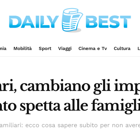
mia
Mobilità
Sport
Viaggi
Cinema e Tv
Cultura
L
ri, cambiano gli imp
nto spetta alle famigl
Familiari: ecco cosa sapere subito per non aver