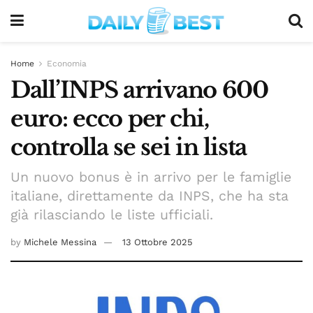
Home
Economia
Dall’INPS arrivano 600
euro: ecco per chi,
controlla se sei in lista
Un nuovo bonus è in arrivo per le famiglie
italiane, direttamente da INPS, che ha sta
già rilasciando le liste ufficiali.
by
Michele Messina
13 Ottobre 2025