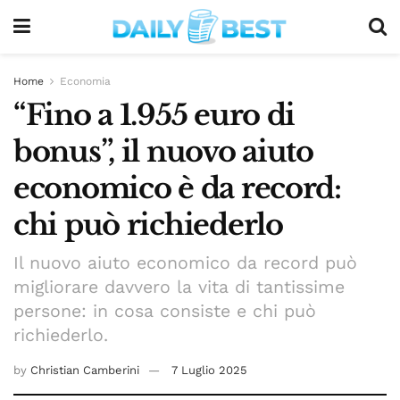
Home
Economia
“Fino a 1.955 euro di
bonus”, il nuovo aiuto
economico è da record:
chi può richiederlo
Il nuovo aiuto economico da record può
migliorare davvero la vita di tantissime
persone: in cosa consiste e chi può
richiederlo.
by
Christian Camberini
7 Luglio 2025