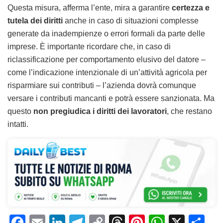
Questa misura, afferma l’ente, mira a garantire
certezza e
tutela dei diritti
anche in caso di situazioni complesse
generate da inadempienze o errori formali da parte delle
imprese. È importante ricordare che, in caso di
riclassificazione per comportamento elusivo del datore –
come l’indicazione intenzionale di un’attività agricola per
risparmiare sui contributi – l’azienda dovrà comunque
versare i contributi mancanti e potrà essere sanzionata. Ma
questo
non pregiudica i diritti dei lavoratori
, che restano
intatti.
F
E
Li
T
C
T
Pi
W
X
C