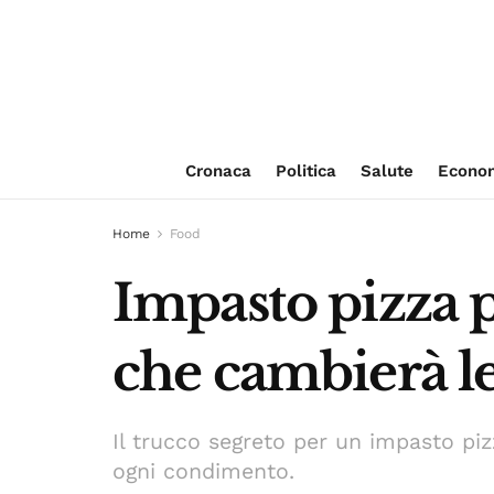
Cronaca
Politica
Salute
Econo
Home
Food
Impasto pizza p
che cambierà le
Il trucco segreto per un impasto pi
ogni condimento.