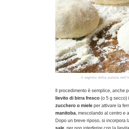
Il segreto della patata nell’i
Il procedimento è semplice, anche pe
lievito di birra fresco
(o 5 g secco) 
zucchero o miele
per attivare la fe
manitoba
, mescolando al centro e 
Dopo un breve riposo, si incorpora 
sale
, per non interferire con la liev