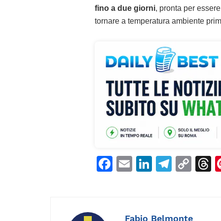
fino a due giorni
, pronta per esser
tornare a temperatura ambiente prima
F
E
Li
T
C
T
a
m
n
el
o
h
c
ai
k
e
p
r
e
l
e
gr
y
a
Fabio Belmonte