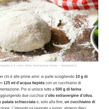
mpasto e il ruolo della lievitazione lenta – dailybest.it
r chi è alle prime armi: si parte sciogliendo
10 g di
in
125 ml d’acqua tiepida
con un cucchiaino di
rmentazione. Poi si unisce tutto a
500 g di farina
aggiungendo due cucchiai d’
olio extravergine d’oliva
.
la
patata schiacciata
e, solo alla fine,
un cucchiaino di
itazione. L’impasto va lavorato a lungo, almeno dieci