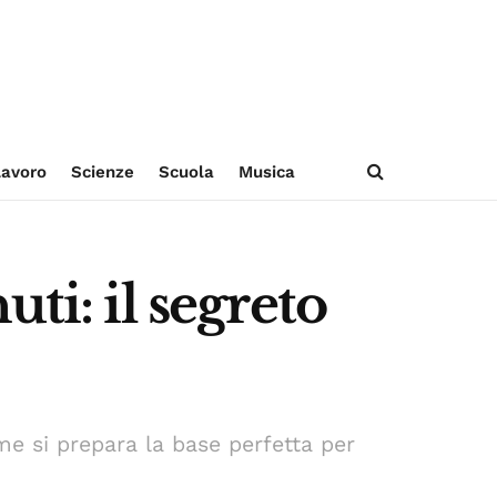
avoro
Scienze
Scuola
Musica
ti: il segreto
me si prepara la base perfetta per