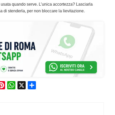
e usata quando serve. L’unica accortezza? Lasciarla
 di stenderla, per non bloccare la lievitazione.
Pi
W
X
C
n
h
o
e
te
at
n
re
s
di