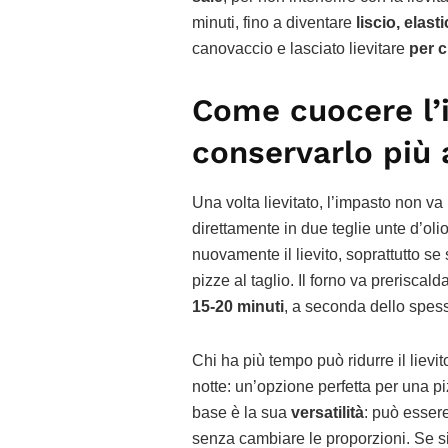
minuti, fino a diventare
liscio, elas
canovaccio e lasciato lievitare
per c
Come cuocere l’i
conservarlo più 
Una volta lievitato, l’impasto non va
direttamente in due teglie unte d’olio
nuovamente il lievito, soprattutto se
pizze al taglio. Il forno va preriscald
15-20 minuti
, a seconda dello spes
Chi ha più tempo può ridurre il lievito 
notte: un’opzione perfetta per una piz
base è la sua
versatilità
: può esser
senza cambiare le proporzioni. Se si 