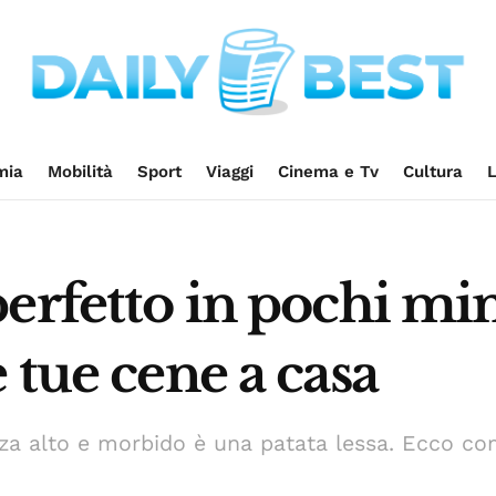
mia
Mobilità
Sport
Viaggi
Cinema e Tv
Cultura
L
erfetto in pochi minu
 tue cene a casa
zza alto e morbido è una patata lessa. Ecco co