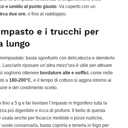
tico e umido al punto giusto
. Va coperto con un
irca due ore
, o fino al raddoppio.
mpasto e i trucchi per
a lungo
 reimpastato: basta sgonfiarlo con delicatezza e stenderlo
. Lasciarlo riposare un’altra mezz’ora è utile per attivare
 si vogliono ottenere
bordature alte e soffici
, come nelle
ato a
180-200°C
, e il tempo di cottura si aggira intorno ai
sore e del condimento scelto.
fino a 5 g e far lievitare l’impasto in frigorifero tutta la
za più digeribile e ricca di profumi. Il bello di questa
e usata anche per focacce morbide o pizze rustiche,
vuole conservarla, basta coprirla e tenerla in frigo per