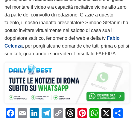
nel montare il video e a capacità recitative vicine allo zero
da parte del coinvolto di redazione. Grazie a questo
talento, il nostro inadatto presentatore Simone Stefanini ha
potuto invitare virtualmente nel salotto di casa sua il
doppiatore satirico, fenomeno del web e della tv
Fabio
Celenza
, per porgli alcune domande che tutti prima o poi si
son fatti, guardando i suoi video. Il risultato FAFFIGA.
F
E
Li
T
C
T
Pi
W
X
C
a
m
n
el
o
h
n
h
o
c
ai
k
e
p
re
te
at
n