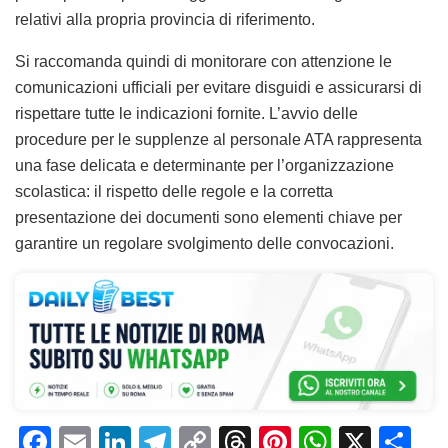
relativi alla propria provincia di riferimento.
Si raccomanda quindi di monitorare con attenzione le
comunicazioni ufficiali per evitare disguidi e assicurarsi di
rispettare tutte le indicazioni fornite. L’avvio delle
procedure per le supplenze al personale ATA rappresenta
una fase delicata e determinante per l’organizzazione
scolastica: il rispetto delle regole e la corretta
presentazione dei documenti sono elementi chiave per
garantire un regolare svolgimento delle convocazioni.
F
E
Li
T
C
T
Pi
W
X
C