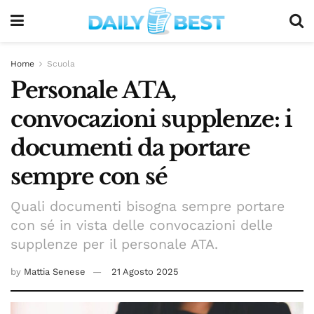
Home
Scuola
Personale ATA,
convocazioni supplenze: i
documenti da portare
sempre con sé
Quali documenti bisogna sempre portare
con sé in vista delle convocazioni delle
supplenze per il personale ATA.
by
Mattia Senese
21 Agosto 2025