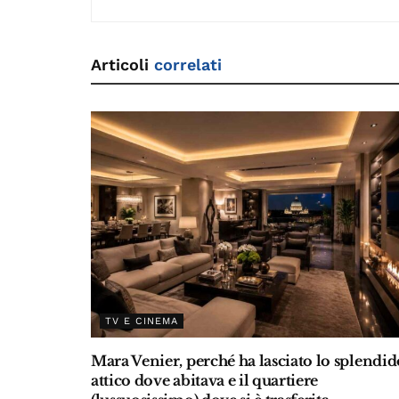
o
k
k
Articoli
correlati
TV E CINEMA
Mara Venier, perché ha lasciato lo splendid
attico dove abitava e il quartiere