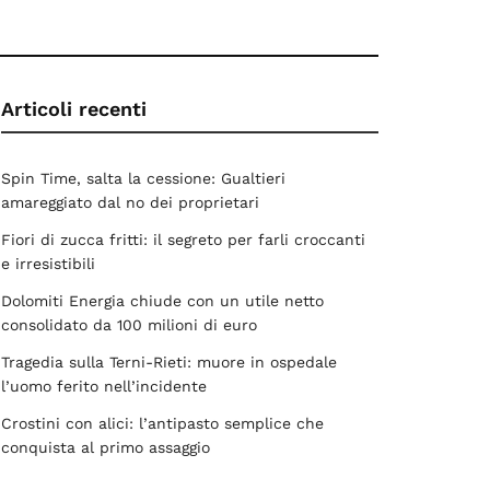
Articoli recenti
Spin Time, salta la cessione: Gualtieri
amareggiato dal no dei proprietari
Fiori di zucca fritti: il segreto per farli croccanti
e irresistibili
Dolomiti Energia chiude con un utile netto
consolidato da 100 milioni di euro
Tragedia sulla Terni-Rieti: muore in ospedale
l’uomo ferito nell’incidente
Crostini con alici: l’antipasto semplice che
conquista al primo assaggio