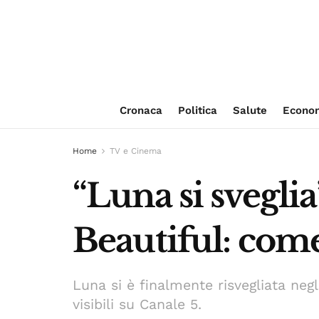
Cronaca
Politica
Salute
Econo
Home
TV e Cinema
“Luna si sveglia
Beautiful: come
Luna si è finalmente risvegliata neg
visibili su Canale 5.