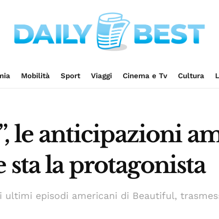
mia
Mobilità
Sport
Viaggi
Cinema e Tv
Cultura
L
”, le anticipazioni a
 sta la protagonista
li ultimi episodi americani di Beautiful, trasm