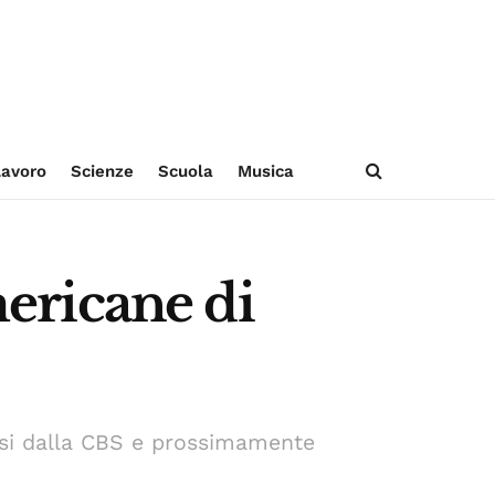
avoro
Scienze
Scuola
Musica
mericane di
essi dalla CBS e prossimamente