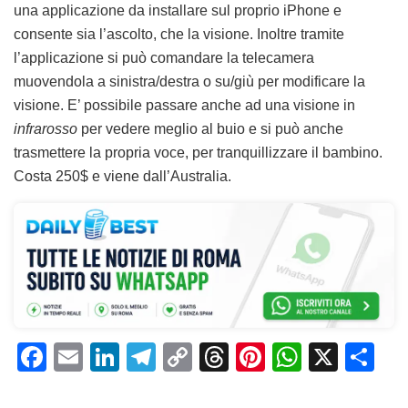
una applicazione da installare sul proprio iPhone e
consente sia l’ascolto, che la visione. Inoltre tramite
l’applicazione si può comandare la telecamera
muovendola a sinistra/destra o su/giù per modificare la
visione. E’ possibile passare anche ad una visione in
infrarosso
per vedere meglio al buio e si può anche
trasmettere la propria voce, per tranquillizzare il bambino.
Costa 250$ e viene dall’Australia.
F
E
Li
T
C
T
Pi
W
X
C
a
m
n
el
o
h
n
h
o