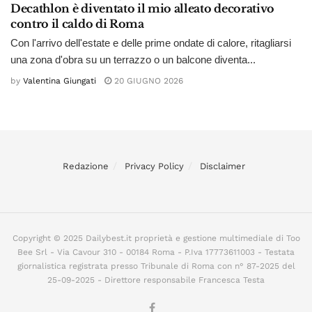
Decathlon è diventato il mio alleato decorativo
contro il caldo di Roma
Con l'arrivo dell'estate e delle prime ondate di calore, ritagliarsi
una zona d'obra su un terrazzo o un balcone diventa...
by
Valentina Giungati
20 GIUGNO 2026
Redazione
Privacy Policy
Disclaimer
Copyright © 2025 Dailybest.it proprietà e gestione multimediale di Too
Bee Srl - Via Cavour 310 - 00184 Roma - P.Iva 17773611003 - Testata
giornalistica registrata presso Tribunale di Roma con n° 87-2025 del
25-09-2025 - Direttore responsabile Francesca Testa