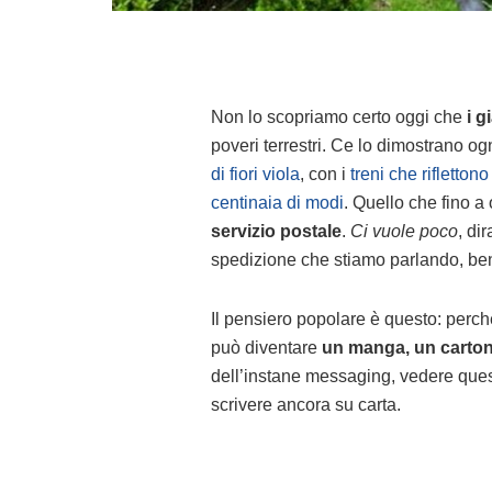
Non lo scopriamo certo oggi che
i 
poveri terrestri. Ce lo dimostrano ogn
di fiori viola
, con i
treni che rifletton
centinaia di modi
. Quello che fino 
servizio postale
.
Ci vuole poco
, di
spedizione che stiamo parlando, ben
Il pensiero popolare è questo: perc
può diventare
un manga, un carto
dell’instane messaging, vedere quest
scrivere ancora su carta.