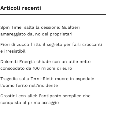
Articoli recenti
Spin Time, salta la cessione: Gualtieri
amareggiato dal no dei proprietari
Fiori di zucca fritti: il segreto per farli croccanti
e irresistibili
Dolomiti Energia chiude con un utile netto
consolidato da 100 milioni di euro
Tragedia sulla Terni-Rieti: muore in ospedale
l’uomo ferito nell’incidente
Crostini con alici: l’antipasto semplice che
conquista al primo assaggio