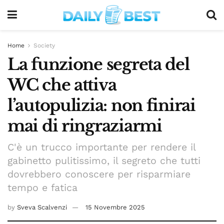
Home
Society
La funzione segreta del
WC che attiva
l’autopulizia: non finirai
mai di ringraziarmi
C'è un trucco importante per rendere il
gabinetto pulitissimo, il segreto che tutti
dovrebbero conoscere per risparmiare
tempo e fatica
by
Sveva Scalvenzi
15 Novembre 2025