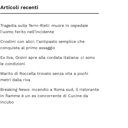
Articoli recenti
Tragedia sulla Terni-Rieti: muore in ospedale
l’uomo ferito nell’incidente
Crostini con alici: l’antipasto semplice che
conquista al primo assaggio
Ex Ilva, Orsini apre alla cordata italiana: ci sono
le condizioni
Marito di Roccella trovato senza vita a pochi
metri dalla riva
Breaking News: incendio a Roma sud, il ristorante
in fiamme è un ex concorrente di Cucine da
incubo