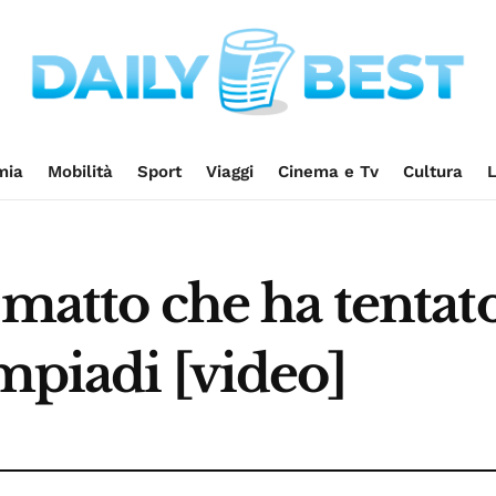
mia
Mobilità
Sport
Viaggi
Cinema e Tv
Cultura
L
 matto che ha tentato
impiadi [video]