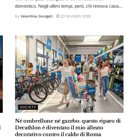
domestico. Negli ultimi tempi, però, chi rinnova casa...
by
Valentina Giungati
23 GIUGNO 2026
SOCIETY
Né ombrellone né gazebo: questo riparo di
l
Decathlon è diventato il mio alleato
decorativo contro il caldo di Roma