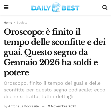
Home
Society
Oroscopo: è finito il
tempo delle sconfitte e dei
guai. Questo segno da
Gennaio 2026 ha soldi e
potere
Oroscopo, finito il tempo dei guai e delle
sconfitte per questo segno zodiacale: ecco
di che si tratta, tutti i dettagli
by
Antonella Boccasile
9 Novembre 2025