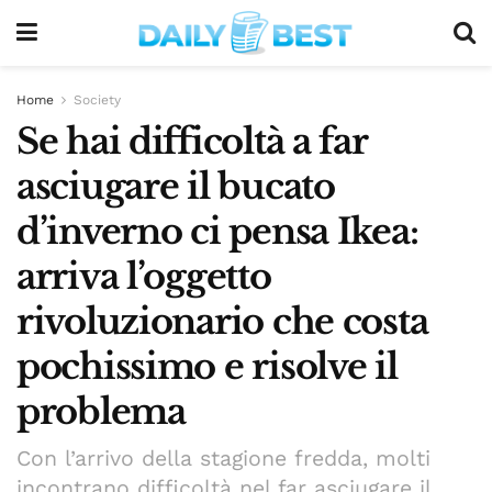
Home
Society
Se hai difficoltà a far
asciugare il bucato
d’inverno ci pensa Ikea:
arriva l’oggetto
rivoluzionario che costa
pochissimo e risolve il
problema
Con l’arrivo della stagione fredda, molti
incontrano difficoltà nel far asciugare il