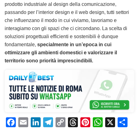
prodotto industriale al design della comunicazione,
passando per l’interior design e il web design, tutti settori
che influenzano il modo in cui viviamo, lavoriamo e
interagiamo con gli spazi che ci circondano. La scelta di
soluzioni progettuali efficienti e sostenibili è dunque
fondamentale,
specialmente in un’epoca in cui
ottimizzare gli ambienti domestici e valorizzare il
territorio sono priorità imprescindibili.
F
E
Li
T
C
T
Pi
W
X
C
a
m
n
el
o
h
n
h
o