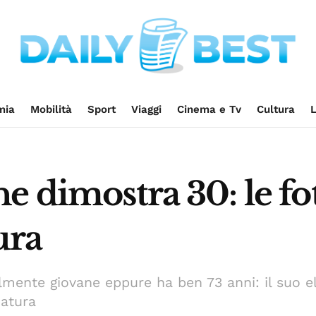
mia
Mobilità
Sport
Viaggi
Cinema e Tv
Cultura
L
e dimostra 30: le f
ura
mente giovane eppure ha ben 73 anni: il suo eli
natura