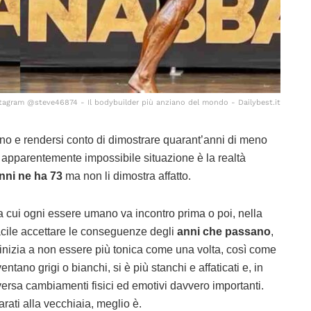
stagram @steve46874 - Il bodybuilder più anziano del mondo - Dailybest.it
ino e rendersi conto di dimostrare quarant’anni di meno
a apparentemente impossibile situazione è la realtà
anni ne ha 73
ma non li dimostra affatto.
a cui ogni essere umano va incontro prima o poi, nella
acile accettare le conseguenze degli
anni che passano
,
 inizia a non essere più tonica come una volta, così come
iventano grigi o bianchi, si è più stanchi e affaticati e, in
aversa cambiamenti fisici ed emotivi davvero importanti.
arati alla vecchiaia, meglio è.