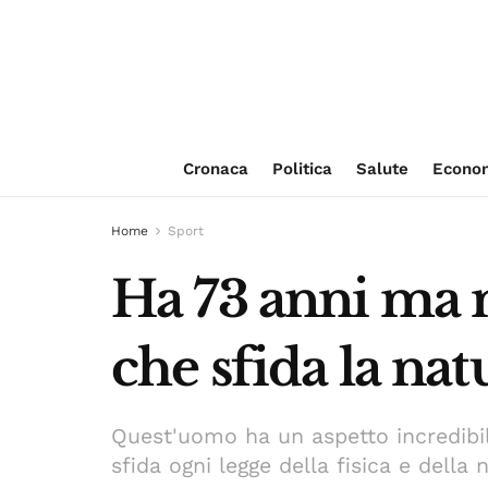
Cronaca
Politica
Salute
Econo
Home
Sport
Ha 73 anni ma n
che sfida la nat
Quest'uomo ha un aspetto incredibil
sfida ogni legge della fisica e della 