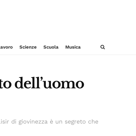
avoro
Scienze
Scuola
Musica
oto dell’uomo
sir di giovinezza è un segreto che