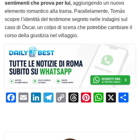
sentimenti che prova per lui,
aggiungendo un nuovo
elemento romantico alla trama. Parallelamente, Tomás
scopre l’identità del testimone segreto nelle indagini sul
caso di Óscar, un colpo di scena che potrebbe cambiare il
corso della giustizia nel villaggio.
F
E
Li
T
C
T
Pi
W
X
C
a
m
n
el
o
h
n
h
o
c
ai
k
e
p
re
te
at
n
e
l
e
gr
y
a
re
s
di
b
dI
a
Li
d
st
A
vi