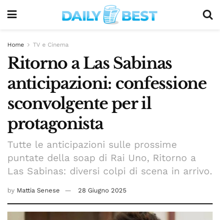
Home
TV e Cinema
Ritorno a Las Sabinas
anticipazioni: confessione
sconvolgente per il
protagonista
Tutte le anticipazioni sulle prossime
puntate della soap di Rai Uno, Ritorno a
Las Sabinas: diversi colpi di scena in arrivo.
by
Mattia Senese
28 Giugno 2025