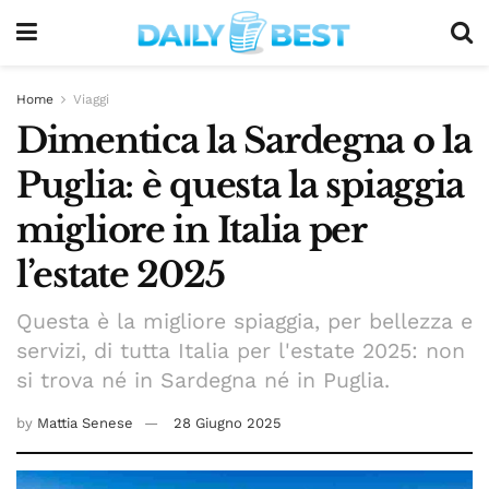
Home
Viaggi
Dimentica la Sardegna o la
Puglia: è questa la spiaggia
migliore in Italia per
l’estate 2025
Questa è la migliore spiaggia, per bellezza e
servizi, di tutta Italia per l'estate 2025: non
si trova né in Sardegna né in Puglia.
by
Mattia Senese
28 Giugno 2025