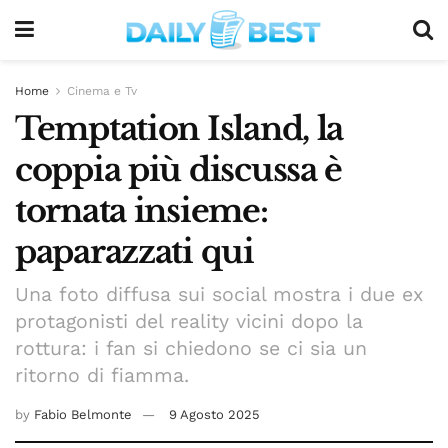
Home
Cinema e Tv
Temptation Island, la
coppia più discussa è
tornata insieme:
paparazzati qui
Una foto diffusa sui social mostra i due ex
protagonisti del reality vicini dopo la
rottura: i fan si chiedono se ci sia un
ritorno di fiamma.
by
Fabio Belmonte
9 Agosto 2025