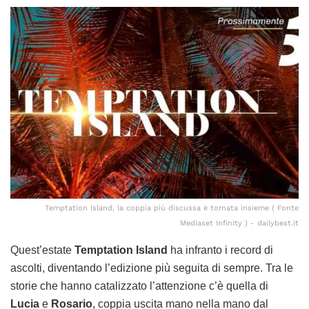
Temptation Island, la coppia più discussa è tornata insieme ( Fonte
Mediaset Infinity ) - dailybest.it
Quest’estate
Temptation Island
ha infranto i record di
ascolti, diventando l’edizione più seguita di sempre. Tra le
storie che hanno catalizzato l’attenzione c’è quella di
Lucia
e
Rosario
, coppia uscita mano nella mano dal